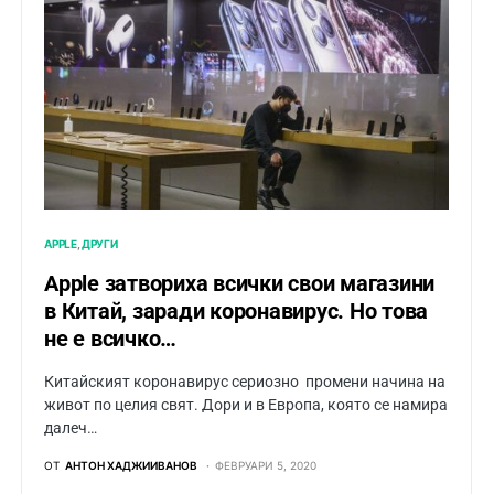
APPLE
ДРУГИ
Apple затвориха всички свои магазини
в Китай, заради коронавирус. Но това
не е всичко…
Китайският коронавирус сериозно промени начина на
живот по целия свят. Дори и в Европа, която се намира
далеч…
ОТ
АНТОН ХАДЖИИВАНОВ
ФЕВРУАРИ 5, 2020