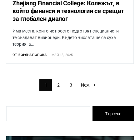
Zhejiang Financial College: Колежът, в
който финанси и технологии се срещат
за глобален диалог
Има места, които не просто подготвят специалисти –
те създават визионери. Където числата не са суха
теория, а…
ОТ
БОРЯНА ПОПОВА
МАЙ 18, 2025
1
2
3
Next
Търсене