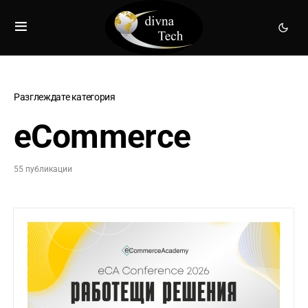
Разглеждате категория
eCommerce
55 публикации