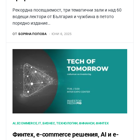
Рекордна посещаемост, три тематични зали и над 60
водещи лектори от България и чужбина в петото
поредно издание…
ОТ
БОРЯНА ПОПОВА
ЮНИ 6, 2025
AI
ECOMMERCE
IT
БИЗНЕС
ТЕХНОЛОГИИ
ФИНАНСИ
ФИНТЕХ
Финтех, е-commerce решения, AI и e-