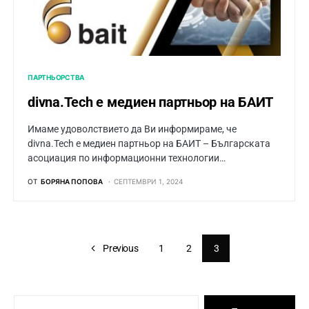
ПАРТНЬОРСТВА
divna.Tech е медиен партньор на БАИТ
Имаме удоволствието да Ви информираме, че
divna.Tech е медиен партньор на БАИТ – Българската
асоциация по информационни технологии…
ОТ
БОРЯНА ПОПОВА
СЕПТЕМВРИ 1, 2024
Previous
1
2
3