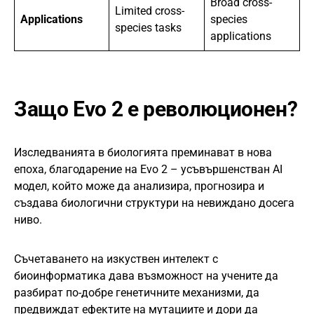
Broad cross-
Limited cross-
Applications
species
species tasks
applications
Защо Evo 2 е революционен?
Изследванията в биологията преминават в нова
епоха, благодарение на Evo 2 – усъвършенстван AI
модел, който може да анализира, прогнозира и
създава биологични структури на невиждано досега
ниво.
Съчетаването на изкуствен интелект с
биоинформатика дава възможност на учените да
разбират по-добре генетичните механизми, да
предвиждат ефектите на мутациите и дори да