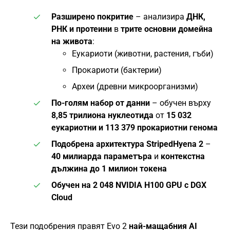
Разширено покритие
– анализира
ДНК,
РНК и протеини
в
трите основни домейна
на живота
:
Еукариоти (животни, растения, гъби)
Прокариоти (бактерии)
Археи (древни микроорганизми)
По-голям набор от данни
– обучен върху
8,85 трилиона нуклеотида
от
15 032
еукариотни и 113 379 прокариотни генома
Подобрена архитектура StripedHyena 2
–
40 милиарда параметъра
и
контекстна
дължина до 1 милион токена
Обучен на 2 048 NVIDIA H100 GPU с DGX
Cloud
Тези подобрения правят Evo 2
най-мащабния AI