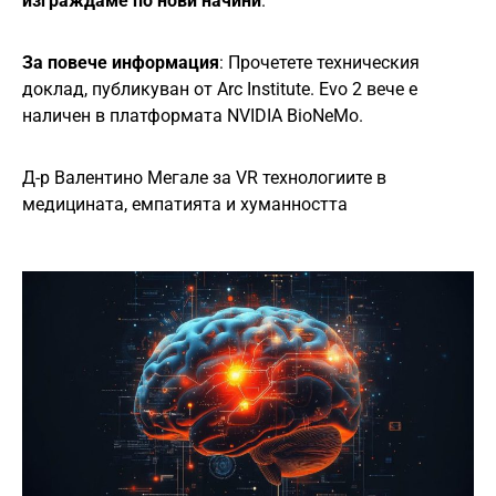
изграждаме по нови начини
.
За повече информация
: Прочетете техническия
доклад, публикуван от Arc Institute. Evo 2 вече е
наличен в платформата NVIDIA BioNeMo.
Д-р Валентино Мегале за VR технологиите в
медицината, емпатията и хуманността