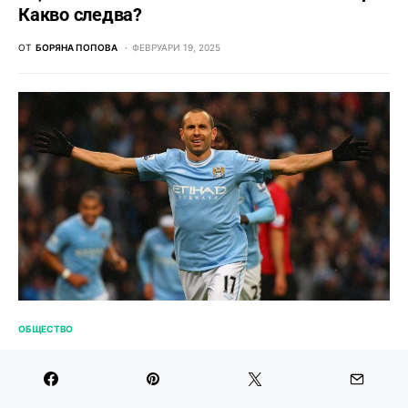
Какво следва?
ОТ
БОРЯНА ПОПОВА
ФЕВРУАРИ 19, 2025
ОБЩЕСТВО
Мартин Петров ще бъде специален гост на
събитието за посещението на купата от
aнглийската Висша лига