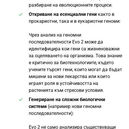
разбиране на еволюционните процеси.
Откриване на есенциални гени
както в
прокариотни, така и в еукариотни геноми:
Чрез анализ на геномни
последователности Evo 2 може да
идентифицира кои гени са жизненоважни
за оцеляването на организма. Това знание
е критично за биотехнологиите, където
учените търсят гени, които могат да бъдат
мишени за нови лекарства или които
играят роля в устойчивостта на
растенията към стресови условия.
Генериране на сложни биологични
системи
(например нови геномни
последователности):
Evo 2 не само анализира съществуващи