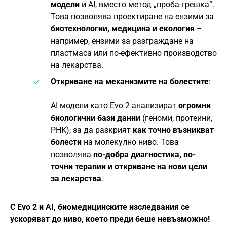
модели
и AI, вместо метод „проба-грешка“.
Това позволява проектиране на ензими за
биотехнологии, медицина и екология
–
например, ензими за разграждане на
пластмаса или по-ефективно производство
на лекарства.
Откриване на механизмите на болестите
:
AI модели като Evo 2 анализират
огромни
биологични бази данни
(геноми, протеини,
РНК), за да разкрият
как точно възникват
болести
на молекулно ниво. Това
позволява
по-добра диагностика, по-
точни терапии и откриване на нови цели
за лекарства
.
С Evo 2 и AI, биомедицинските изследвания се
ускоряват до ниво, което преди беше невъзможно!