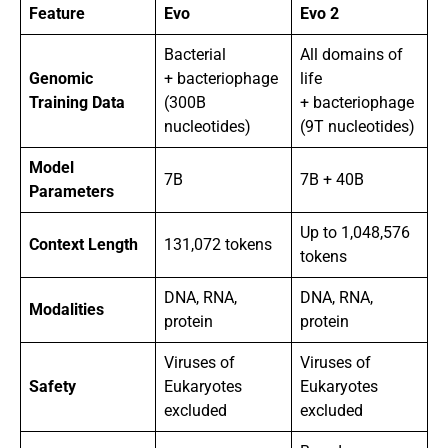
Feature
Evo
Evo 2
Bacterial
All domains of
Genomic
+ bacteriophage
life
Training Data
(300B
+ bacteriophage
nucleotides)
(9T nucleotides)
Model
7B
7B + 40B
Parameters
Up to 1,048,576
Context Length
131,072 tokens
tokens
DNA, RNA,
DNA, RNA,
Modalities
protein
protein
Viruses of
Viruses of
Safety
Eukaryotes
Eukaryotes
excluded
excluded