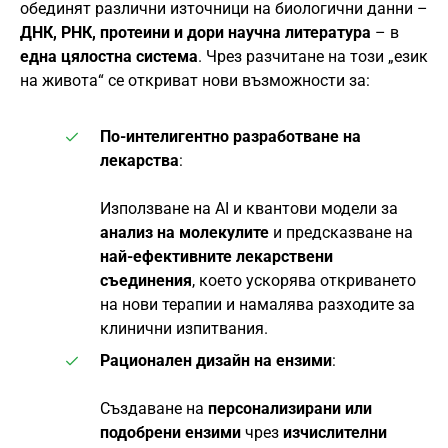
обединят различни източници на биологични данни –
ДНК, РНК, протеини и дори научна литература
– в
една цялостна система
. Чрез разчитане на този „език
на живота“ се откриват нови възможности за:
По-интелигентно разработване на
лекарства
:
Използване на AI и квантови модели за
анализ на молекулите
и предсказване на
най-ефективните лекарствени
съединения
, което ускорява откриването
на нови терапии и намалява разходите за
клинични изпитвания.
Рационален дизайн на ензими
:
Създаване на
персонализирани или
подобрени ензими
чрез
изчислителни