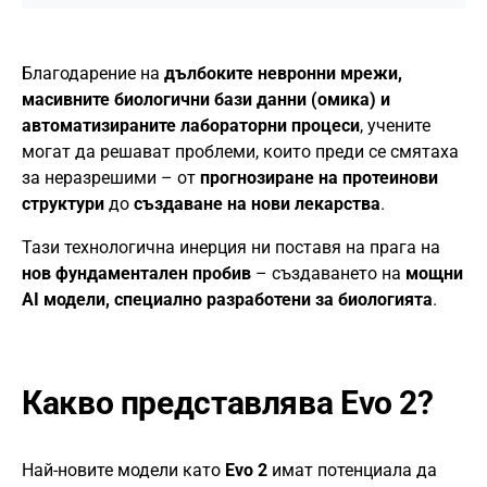
Благодарение на
дълбоките невронни мрежи,
масивните биологични бази данни (омика) и
автоматизираните лабораторни процеси
, учените
могат да решават проблеми, които преди се смятаха
за неразрешими – от
прогнозиране на протеинови
структури
до
създаване на нови лекарства
.
Тази технологична инерция ни поставя на прага на
нов фундаментален пробив
– създаването на
мощни
AI модели, специално разработени за биологията
.
Какво представлява Evo 2?
Най-новите модели като
Evo 2
имат потенциала да