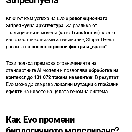
StripedHyena
Ключът към успеха на Evo е
революционната
StripedHyena архитектура
. За разлика от
традиционните модели (като
Transformer
), които
използват механизми за внимание, StripedHyena
разчита на
конволюционни филтри и „врати“
.
Този подход премахва ограниченията на
стандартните AI модели и позволява
обработка на
контекст до 131 072 токена наведнъж
. В резултат
Evo може да свързва
локални мутации с глобални
ефекти
на нивото на цялата геномна система.
Как Evo промени
биологичното моделиране?