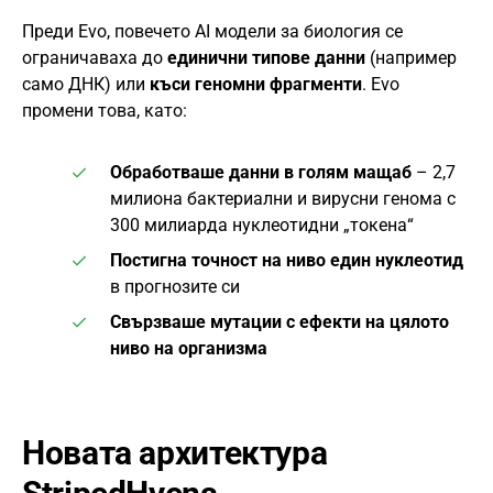
Преди Evo, повечето AI модели за биология се
ограничаваха до
единични типове данни
(например
само ДНК) или
къси геномни фрагменти
. Evo
промени това, като:
Обработваше данни в голям мащаб
– 2,7
милиона бактериални и вирусни генома с
300 милиарда нуклеотидни „токена“
Постигна точност на ниво един нуклеотид
в прогнозите си
Свързваше мутации с ефекти на цялото
ниво на организма
Новата архитектура