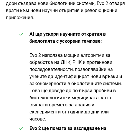
дори създава нови биологични системи, Evo 2 отваря
врати към нови научни открития и революционни
приложения.
AI ще ускори научните открития в
биологията с ускорени темпове:
Evo 2 използва мощни алгоритми за
обработка на ДНК, РНК и протеинови
последователности, позволявайки на
учените да идентифицират нови връзки и
закономерности в биологичните системи.
Това ще доведе до по-бързи пробиви в
биотехнологиите и медицината, като
съкрати времето за анализ и
експерименти от години до дни или
часове.
Evo 2 ще помага за изследване на