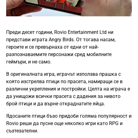
Преди десет години, Rovio Entertainment Ltd ни
представи играта Angry Birds. От тогава насам,
героите и се превърнаха от едни от най-
разпознаваемите персонажи сред мобилните
геймъри, и не само.
В оригиналната игра, играчът използва прашка с
която изстрелва птици по прасета, намиращи се в
различни укрепления и постройки. Целта на играча е
да унищожи всички прасета с дадения за нивото
брой птици и да върне откраднатите яйца.
Ядосаните птици бъзо придоби голяма популярност и
Rovio реши да пусне още няколко игри като RPG и
съзтезателни.