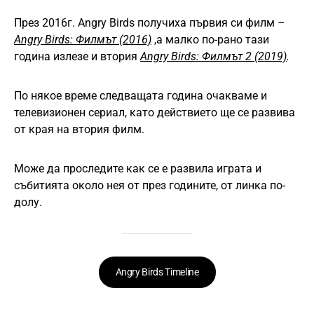
През 2016г. Angry Birds получиха първия си филм –
Angry Birds: Филмът (2016)
,а малко по-рано тази
година излезе и втория
Angry Birds: Филмът 2 (2019)
.
По някое време следващата година очакваме и
телевизионен сериал, като действието ще се развива
от края на втория филм.
Може да проследите как се е развила играта и
събитията около нея от през годините, от линка по-
долу.
Angry Birds Timeline