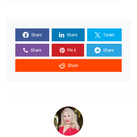
Share
Share
Tweet
Share
Pin it
Share
Share