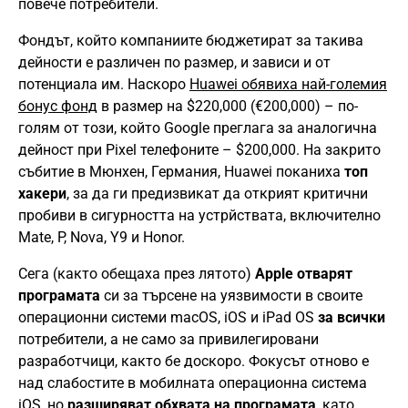
повече потребители.
Фондът, който компаниите бюджетират за такива
дейности е различен по размер, и зависи и от
потенциала им. Наскоро
Huawei обявиха най-големия
бонус фонд
в размер на $220,000 (€200,000) – по-
голям от този, който Google преглага за аналогична
дейност при Pixel телефоните – $200,000. На закрито
събитие в Мюнхен, Германия, Huawei поканиха
топ
хакери
, за да ги предизвикат да открият критични
пробиви в сигурността на устрйствата, включително
Mate, P, Nova, Y9 и Honor.
Сега (както обещаха през лятото)
Apple отварят
програмата
си за търсене на уязвимости в своите
операционни системи macOS, iOS и iPad OS
за всички
потребители, а не само за привилегировани
разработчици, както бе доскоро. Фокусът отново е
над слабостите в мобилната операционна система
iOS, но
разширяват обхвата на програмата
, като