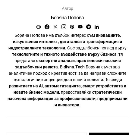
Автор
Боряна Попова
Боряна Попова има дълбок интерес към
иновациите,
изкуствения интелект, дигиталната трансформация и
индустриалните технологии
. Със задълбочен поглед върху
технологиите и тяхното въздействие върху бизнеса
, тя
представя
експертни анализи, практически насоки и
задълбочени ревюта
. В
divna.Tech
Боряна съчетава
аналитичен подход с креативност, за да направи сложните
технологични концепции достъпни и полезни. Тя следи
развитието на AI, автоматизацията, смарт устройствата и
новите бизнес модели
, предоставяйки
стратегически
насочена информация за професионалисти, предприемачи
и иноватори
.