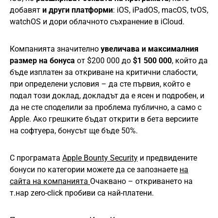
добавят
и други платформи
: iOS, iPadOS, macOS, tvOS,
watchOS и дори облачното съхранение в iCloud.
Компанията значително
увеличава и максималния
размер на бонуса
от $200 000 до
$1 500 000
, който да
бъде изплатен за откриване на критични слабости,
при определени условия – да сте първия, който е
подал този доклад, докладът да е ясен и подробен, и
да не сте споделили за проблема публично, а само с
Apple. Ако грешките бъдат открити в бета версиите
на софтуера, бонусът ще бъде 50%.
С програмата
Apple Bounty Security
и предвидените
бонуси по категории можете да се запознаете
на
сайта на компанията
Очаквано – откриването на
т.нар zero-click пробиви са най-платени.