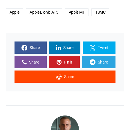
Apple
Apple Bionic A15
Apple M1
TSMC
Share
Share
Tweet
Share
Pin it
Share
Share