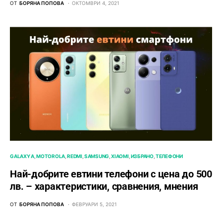
ОТ
БОРЯНА ПОПОВА
ОКТОМВРИ 4, 2021
GALAXY A
MOTOROLA
REDMI
SAMSUNG
XIAOMI
ИЗБРАНО
ТЕЛЕФОНИ
Най-добрите евтини телефони с ценa до 500
лв. – характeристики, сравнения, мнения
ОТ
БОРЯНА ПОПОВА
ФЕВРУАРИ 5, 2021