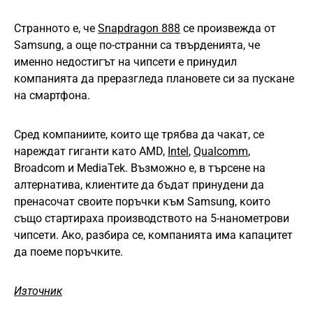
Странното е, че
Snapdragon 888
се произвежда от
Samsung, а още по-странни са твърденията, че
именно недостигът на чипсети е принудил
компанията да преразгледа плановете си за пускане
на смартфона.
Сред компаниите, които ще трябва да чакат, се
нареждат гиганти като AMD,
Intel
,
Qualcomm
,
Broadcom и MediaTek. Възможно е, в търсене на
алтернатива, клиентите да бъдат принудени да
пренасочат своите поръчки към Samsung, които
също стартираха производството на 5-нанометрови
чипсети. Ако, разбира се, компанията има капацитет
да поеме поръчките.
Източник