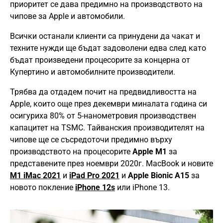
приоритет се дава предимно на производството на
чипове за Apple и автомобили.
Всички останали клиенти са принудени да чакат и
техните нужди ще бъдат задоволени едва след като
бъдат произведени процесорите за концерна от
Купертино и автомобилните производители.
Трябва да отдадем почит на предвидливостта на
Apple, които още през декември миналата година си
осигуриха 80% от 5-нанометровия производствен
капацитет на TSMC. Тайванския производителят на
чипове ще се съсредоточи предимно върху
производството на процесорите
Apple M1
за
представените през ноември 2020г. MacBook и новите
M1 iMac 2021
и
iPad Pro 2021
и
Apple Bionic A15
за
новото покление
iPhone 12s
или iPhone 13.