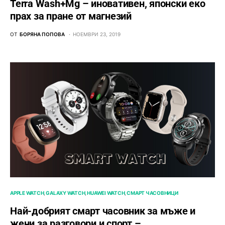
Terra Wash+Mg – иновативен, японски еко
прах за пране от магнезий
ОТ
БОРЯНА ПОПОВА
НОЕМВРИ 23, 2019
APPLE WATCH
GALAXY WATCH
HUAWEI WATCH
СМАРТ ЧАСОВНИЦИ
Най-добрият смарт часовник за мъже и
жени за разговори и спорт –