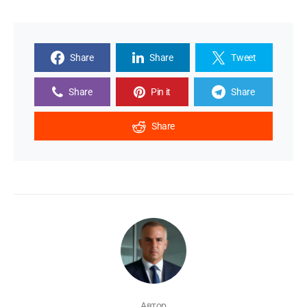
Share
Share
Tweet
Share
Pin it
Share
Share
Автор