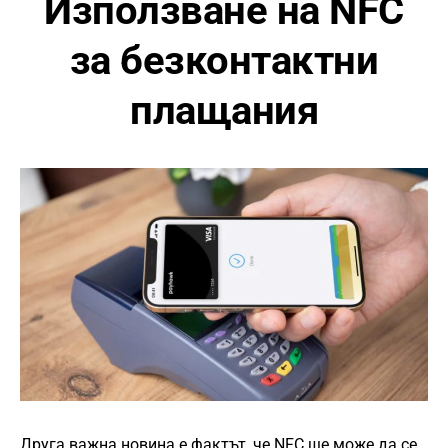
Използване на NFC
за безконтактни
плащания
Друга важна новина е фактът, че NFC ще може да се