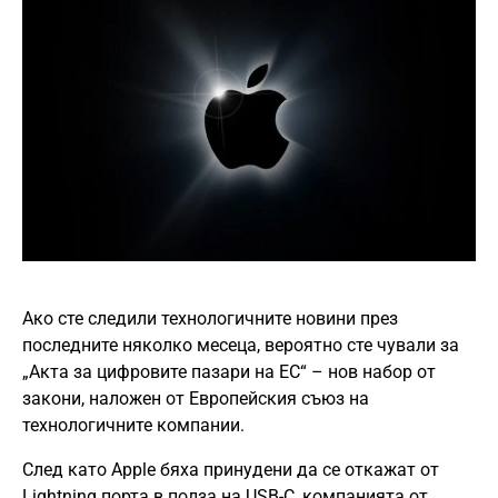
Ако сте следили технологичните новини през
последните няколко месеца, вероятно сте чували за
„Акта за цифровите пазари на ЕС“ – нов набор от
закони, наложен от Европейския съюз на
технологичните компании.
След като Apple бяха принудени да се откажат от
Lightning порта в полза на USB-C, компанията от