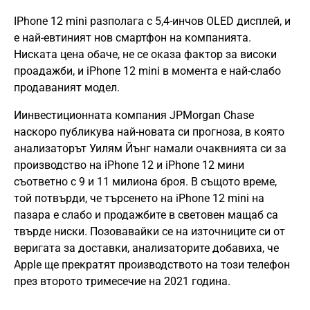
IPhone 12 mini разполага с 5,4-инчов OLED дисплей, и
е най-евтиният нов смартфон на компанията.
Ниската цена обаче, не се оказа фактор за високи
проадажби, и iPhone 12 mini в момента е най-слабо
продаваният модел.
Иинвестиционната компания JPMorgan Chase
наскоро публикува най-новата си прогноза, в която
анализаторът Уилям Йънг намали очаквнията си за
производство на iPhone 12 и iPhone 12 мини
съответно с 9 и 11 милиона броя. В същото време,
той потвърди, че търсенето на iPhone 12 mini на
пазара е слабо и продажбите в световен мащаб са
твърде ниски. Позовавайки се на източниците си от
веригата за доставки, анализаторите добавиха, че
Apple ще прекратят производството на този телефон
през второто тримесечие на 2021 година.