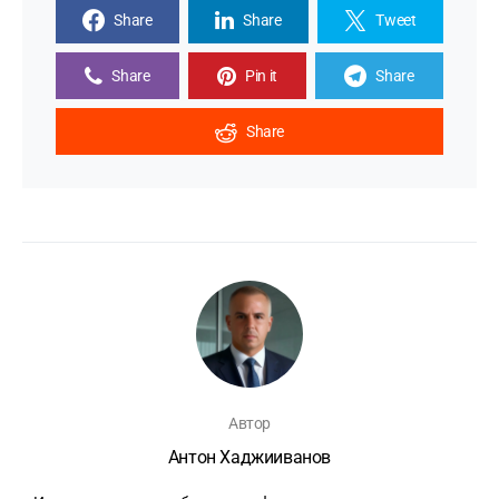
Share
Share
Tweet
Share
Pin it
Share
Share
Автор
Антон Хаджииванов