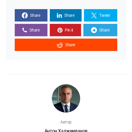
Share
Share
Tweet
Share
Pin it
Share
Share
Автор
Антон Хаджииванов