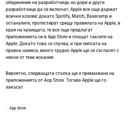
обединение на разработчици, но дори и други
разработчици да се включат, Apple все още държат
всички козове; докато Spotify, Match, Basecamp и
останалите, протестират срещу правилата на Apple, в
края на краищата, те все още предлагат
приложенията си в App Store и плащат таксите на
Apple. Докато това се случва, и при липсата на
правна намеса, много трудно Apple ще се съгласят с
някое от тези искания.
Вероятно, следващата стъпка ще е премахване на
приложенията от Aop Store. Тогава Apple ще го
закъсат.
App Store