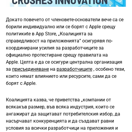
Докато повечето от членовете-основатели вече са се
борили индивидуално или се борят с Apple срещу
политикиte в App Store, „Коалицията за
справедливост на приложенията“ осигурявя по-
координирани усилия за разработчиците за
официално протестиране срещу правилата на
Apple. Целта е да се осигури централна организация
за
присъединяване
на
разработчиците
, особено тези,
които нямат влиянието или ресурсите, сами да се
борят с Apple.
Коалицията казва, че приветства „компании от
всякакъв размер, във всяка индустрия, които се
ангажират да защитават потребителския избор, да
насърчават конкуренцията и да създават равни
условия за всички разработчици на приложения и