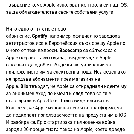
твърдението, че Apple използват контрола си над iOS,
за да
облагодетелства своите собствени услуги
.
Нито едно от тях не е ново
обвинение.
Spotify
например, официално заведоха
антитръстов иск в Европейския съюз срещу Apple по
много от тези въпроси.
Basecamp
се сблъскаха с
Apple по-рано тази година, твърдейки, че Apple
отказват да одобрят бъдещи актуализации за
приложението им за електронна поща Hey, освен ако
не продава абонаменти през магазина на
Apple.
Blix
твърдят, че Apple са откраднали идеите му
за анонимен вход по имейл и след това са ги е
стартирали в App Store.
Тайл
свидетелстват в
Конгреса, че Apple използват своята платформа, за
да подкопаят използваемостта на продукта им в iOS.
И разбира се, Epic стартираха пълноценна война
заради 30-процентната такса на Apple, което доведе