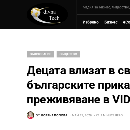
Mедия за бизнес, лидерство
Избрано
Бизнес
eC
ОБРАЗОВАНИЕ
ОБЩЕСТВО
Децата влизат в с
българските прика
преживяване в VI
ОТ
БОРЯНА ПОПОВА
МАЙ 27, 2026
2 MINUTE READ