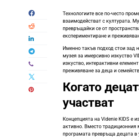
Технологиите все по-често проме
взаимодействат с културата. М
превръщайки се от пространства
експериментиране и преживяван
Именно такъв подход стои зад 
музея за имерсивно изкуство VI
изкуство, интерактивни елемен
преживяване за деца и семейств
Когато децат
участват
Концепцията на Videnie KIDS е 
активно. Вместо традиционния м
програмата превръща децата в 