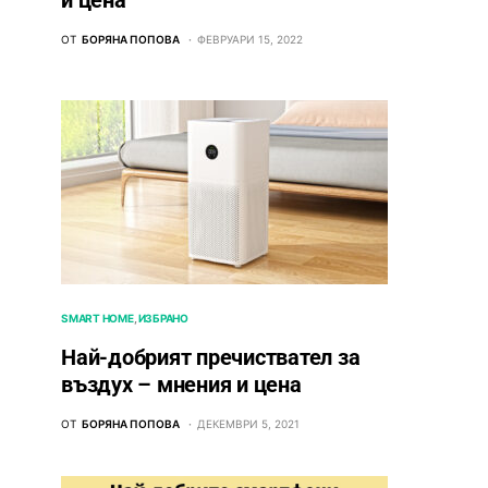
и цена
ОТ
БОРЯНА ПОПОВА
ФЕВРУАРИ 15, 2022
SMART HOME
ИЗБРАНО
Най-добрият пречиствател за
въздух – мнения и цена
ОТ
БОРЯНА ПОПОВА
ДЕКЕМВРИ 5, 2021