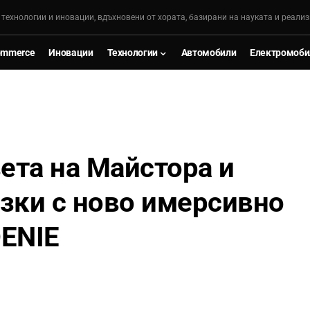
, технологии и иновации, вдъхновени от хората, базирани на науката и реализ
ommerce
Иновации
Технологии
Автомобили
Електромоби
вета на Майстора и
зки с ново имерсивно
DENIE