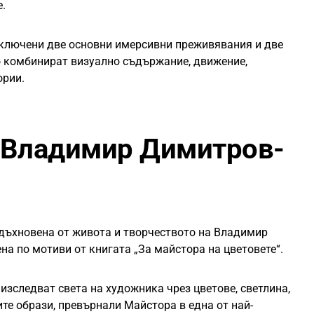
.
включени две основни имерсивни преживявания и две
о комбинират визуално съдържание, движение,
ории.
с Владимир Димитров-
вдъхновена от живота и творчеството на Владимир
а по мотиви от книгата „За майстора на цветовете“.
зследват света на художника чрез цветове, светлина,
те образи, превърнали Майстора в една от най-