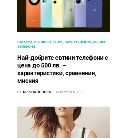
GALAXY A
MOTOROLA
REDMI
SAMSUNG
XIAOMI
ИЗБРАНО
ТЕЛЕФОНИ
Най-добрите евтини телефони с
ценa до 500 лв. –
характeристики, сравнения,
мнения
ОТ
БОРЯНА ПОПОВА
ФЕВРУАРИ 5, 2021