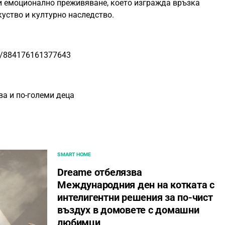
и емоционално преживяване, което изгражда връзка
уство и културно наследство.
ts/884176161377643
ва и по-големи деца
SMART HOME
Dreame отбелязва
Международния ден на котката с
интелигентни решения за по-чист
въздух в домовете с домашни
любимци