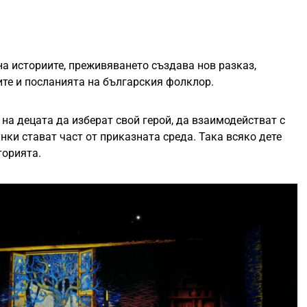
а историите, преживяването създава нов разказ,
ите и посланията на българския фолклор.
на децата да изберат свой герой, да взаимодействат с
унки стават част от приказната среда. Така всяко дете
торията.