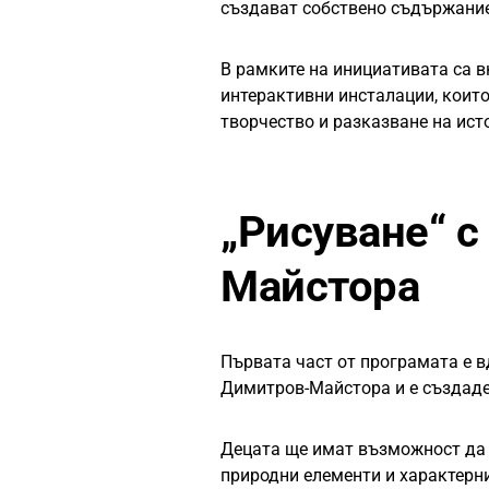
създават собствено съдържание
В рамките на инициативата са 
интерактивни инсталации, коит
творчество и разказване на ист
„Рисуване“ 
Майстора
Първата част от програмата е 
Димитров-Майстора и е създаден
Децата ще имат възможност да и
природни елементи и характерни