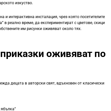
арското изкуство.
а и интерактивна инсталация, чрез която посетителите
а“ в реално време, да експериментират с цветове, скици
обствените им рисунки оживяват около тях.
 приказки оживяват по
ежда децата в авторски свят, вдъхновен от класически
 ябълка“