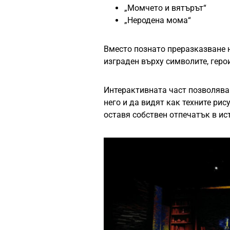
„Момчето и вятърът“
„Неродена мома“
Вместо познато преразказване н
изграден върху символите, геро
Интерактивната част позволява 
него и да видят как техните рис
оставя собствен отпечатък в ис