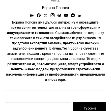
Автор
Боряна Попова
Боряна Попова има дълбок интерес към
иновациите,
изкуствения интелект, дигиталната трансформация и
индустриалните технологии
. Със задълбочен поглед върху
технологиите и тяхното въздействие върху бизнеса
, тя
представя
експертни анализи, практически насоки и
задълбочени ревюта
. В
divna.Tech
Боряна съчетава
аналитичен подход с креативност, за да направи сложните
технологични концепции достъпни и полезни. Тя следи
развитието на AI, автоматизацията, смарт устройствата и
новите бизнес модели
, предоставяйки
стратегически
насочена информация за професионалисти, предприемачи
и иноватори
.
Търсене