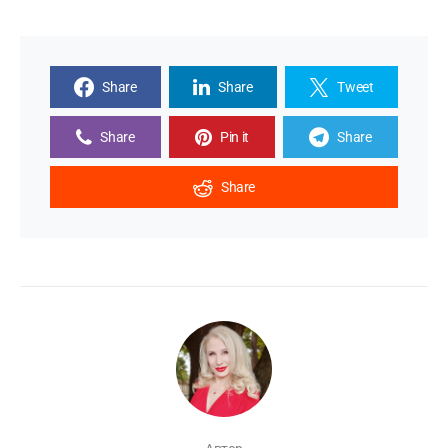
Share
Share
Tweet
Share
Pin it
Share
Share