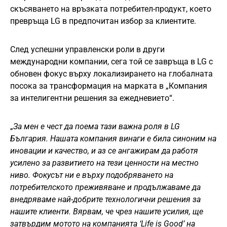
скъсяването на връзката потребител-продукт, което
превръща LG в предпочитан избор за клиентите.
След успешни управленски роли в други
международни компании, сега той се завръща в LG с
обновен фокус върху локализирането на глобалната
посока за трансформация на марката в „Компания
за интелигентни решения за ежедневието“.
„
За мен е чест да поема тази важна роля в LG
България. Нашата компания винаги е била синоним на
иновации и качество, и аз се ангажирам да работя
усилено за развитието на тези ценности на местно
ниво. Фокусът ни е върху подобряването на
потребителското преживяване и продължаваме да
внедряваме най-добрите технологични решения за
нашите клиенти. Вярвам, че чрез нашите усилия, ще
затвърдим мотото на компанията ‘Life is Good’ на