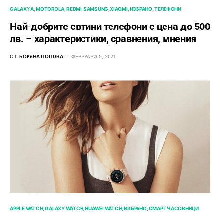
GALAXY A
MOTOROLA
REDMI
SAMSUNG
XIAOMI
ИЗБРАНО
ТЕЛЕФОНИ
Най-добрите евтини телефони с ценa до 500
лв. – характeристики, сравнения, мнения
ОТ
БОРЯНА ПОПОВА
ФЕВРУАРИ 5, 2021
APPLE WATCH
GALAXY WATCH
HUAWEI WATCH
ИЗБРАНО
СМАРТ ЧАСОВНИЦИ