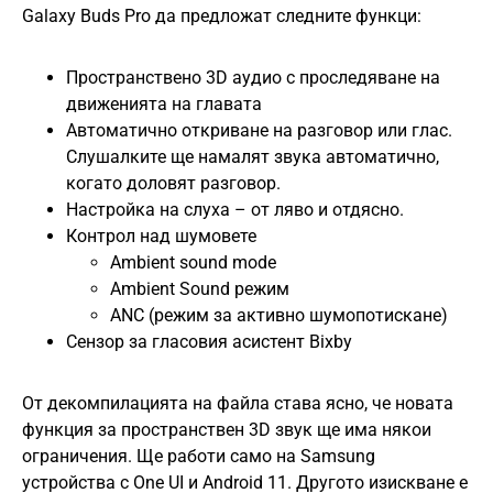
Galaxy Buds Pro да предложат следните функци:
Пространствено 3D аудио с проследяване на
движенията на главата
Автоматично откриване на разговор или глас.
Слушалките ще намалят звука автоматично,
когато доловят разговор.
Настройка на слуха – от ляво и отдясно.
Контрол над шумовете
Ambient sound mode
Ambient Sound режим
ANC (режим за активно шумопотискане)
Сензор за гласовия асистент Bixby
От декомпилацията на файла става ясно, че новата
функция за пространствен 3D звук ще има някои
ограничения. Ще работи само на Samsung
устройства с One UI и Android 11. Другото изискване е