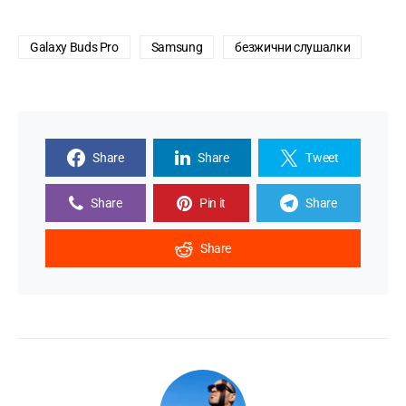
Galaxy Buds Pro
Samsung
безжични слушалки
Share
Share
Tweet
Share
Pin it
Share
Share