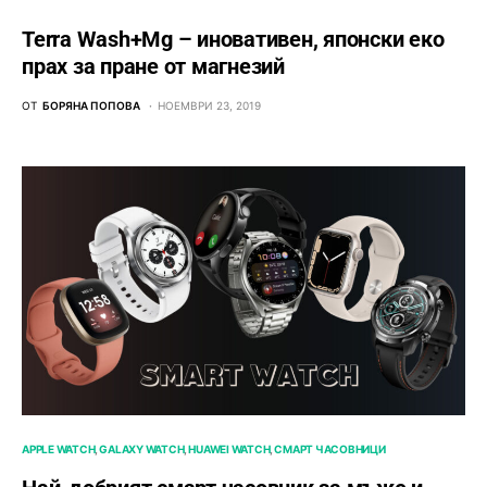
Terra Wash+Mg – иновативен, японски еко
прах за пране от магнезий
ОТ
БОРЯНА ПОПОВА
НОЕМВРИ 23, 2019
APPLE WATCH
GALAXY WATCH
HUAWEI WATCH
СМАРТ ЧАСОВНИЦИ