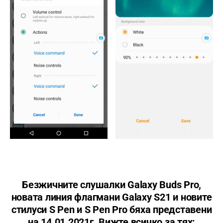
Безжичните слушалки Galaxy Buds Pro,
новата линия флагмани Galaxy S21 и новите
стилуси S Pen и S Pen Pro бяха представени
на 14.01.2021г. Вижте всичко за тях: