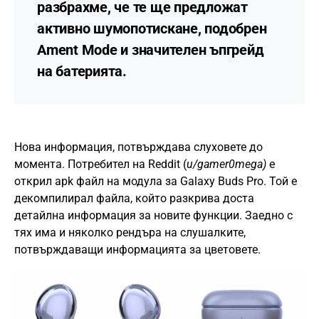
разбрахме, че те ще предложат
активно шумопотискан
е, подобрен
Ament Mode
и значителен ъпгрейд
на батерията.
Нова информация, потвърждава слуховете до
момента. Потребител на Reddit (
u/gamer0mega)
е
открил apk файл на модула за Galaxy Buds Pro. Той е
декомпилирал файла, който разкрива доста
детайлна информация за новите функции. Заедно с
тях има и няколко рендъра на слушалките,
потвърждаващи информацията за цветовете.