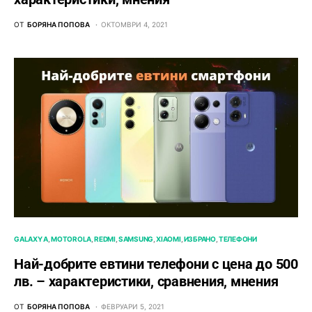
ОТ
БОРЯНА ПОПОВА
ОКТОМВРИ 4, 2021
GALAXY A
MOTOROLA
REDMI
SAMSUNG
XIAOMI
ИЗБРАНО
ТЕЛЕФОНИ
Най-добрите евтини телефони с ценa до 500
лв. – характeристики, сравнения, мнения
ОТ
БОРЯНА ПОПОВА
ФЕВРУАРИ 5, 2021