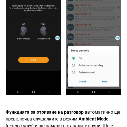
Функцията за отриване на разговор
автоматично ще
превключва слушалките в режим
Ambient Mode
(
околен звук
) и ще намаля останалите звуци. Ще е