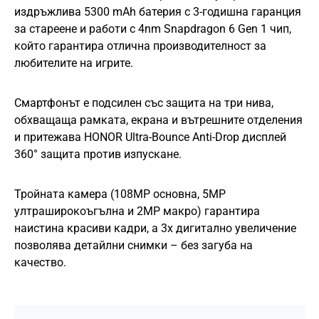
издръжлива 5300 mAh батерия с 3-годишна гаранция
за стареене и работи с 4nm Snapdragon 6 Gen 1 чип,
който гарантира отлична производителност за
любителите на игрите.
Смартфонът е подсилен със защита на три нива,
обхващаща рамката, екрана и вътрешните отделения
и притежава HONOR Ultra-Bounce Anti-Drop дисплей
360° защита против изпускане.
Тройната камера (108MP основна, 5MP
ултраширокоъгълна и 2MP макро) гарантира
наистина красиви кадри, а 3x дигитално увеличение
позволява детайлни снимки – без загуба на
качество.