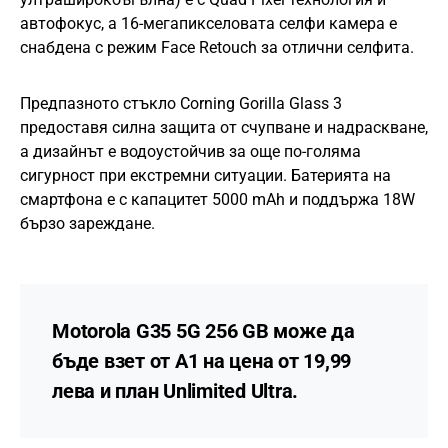
автофокус, а 16-мегапикселовата селфи камера е
снабдена с режим Face Retouch за отлични селфита.
Предпазното стъкло Corning Gorilla Glass 3
предоставя силна защита от счупване и надраскване,
а дизайнът е водоустойчив за още по-голяма
сигурност при екстремни ситуации. Батерията на
смартфона е с капацитет 5000 mAh и поддържа 18W
бързо зареждане.
Motorola G35 5G 256 GB може да
бъде взет от А1 на цена от 19,99
лева и план Unlimited Ultra.