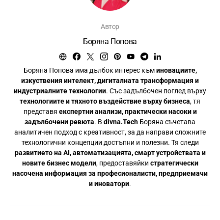
Автор
Боряна Попова
Боряна Попова има дълбок интерес към
иновациите,
изкуствения интелект, дигиталната трансформация и
индустриалните технологии
. Със задълбочен поглед върху
технологиите и тяхното въздействие върху бизнеса
, тя
представя
експертни анализи, практически насоки и
задълбочени ревюта
. В
divna.Tech
Боряна съчетава
аналитичен подход с креативност, за да направи сложните
технологични концепции достъпни и полезни. Тя следи
развитието на AI, автоматизацията, смарт устройствата и
новите бизнес модели
, предоставяйки
стратегически
насочена информация за професионалисти, предприемачи
и иноватори
.