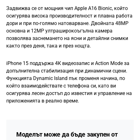
Задвижва се от мощния чип Apple A16 Bionic, който
осигурява висока производителност и плавна работа
дори и при по-голямо натоварване. Двойната 48MP
основна и 12MP ултраширокоъгълна камера
позволява заснемането на ясни и детайлни снимки
както през деня, така и през нощта.
iPhone 15 поддържа 4К видеозапис и Action Mode за
допълнителна стабилизация при динамични сцени.
Функцията Dynamic Island пък променя начина, по
който взаимодействате с телефона си, като ви
осигурява лесен достъп до известия и управление на
приложенията в реално време.
Моделът може да бъде закупен от