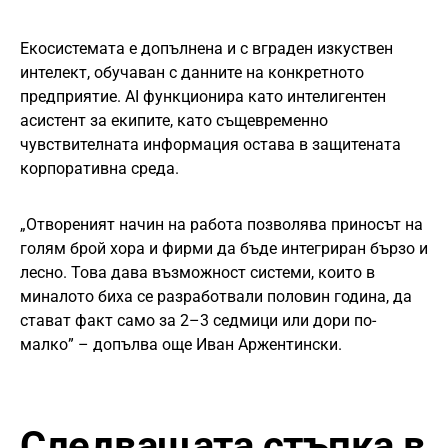
Екосистемата е допълнена и с вграден изкуствен
интелект, обучаван с данните на конкретното
предприятие. AI функционира като интелигентен
асистент за екипите, като същевременно
чувствителната информация остава в защитената
корпоративна среда.
„Отвореният начин на работа позволява приносът на
голям брой хора и фирми да бъде интегриран бързо и
лесно. Това дава възможност системи, които в
миналото биха се разработвали половин година, да
стават факт само за 2–3 седмици или дори по-
малко” – допълва още Иван Аржентински.
Следващата стъпка в