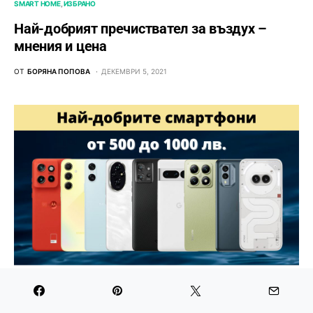
SMART HOME
ИЗБРАНО
Най-добрият пречиствател за въздух –
мнения и цена
ОТ
БОРЯНА ПОПОВА
ДЕКЕМВРИ 5, 2021
GALAXY A
MOTOROLA
POCO
REALME
XIAOMI
ТЕЛЕФОНИ
Най-добрият среден клас телефон с цена от