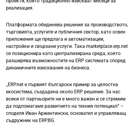
проекти, които традиционно изискват месеци за
реализация.
Платформата обединява решения за производството,
търговията, услугите и публичния сектор, като освен
приложения ще предлага и автоматизации,
настройки и свързани услуги. Така marketplace.erp.net
се позиционира като централизирана среда, която
разширява възможностите на ERP системата според
динамичните изисквания на бизнеса.
„ERP.net е първият български пример за цялостна
екосистема, създадена около ERP решение. За нас
всеки от партньорите ни е много важен и се стремим
да подпомагаме развитието на техния потенциал” –
споделя Иван Аржентински, основател и управляващ
съдружник на ERP.BG.