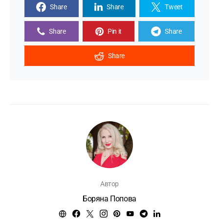
Share
Share
Tweet
Share
Pin it
Share
Share
Автор
Боряна Попова