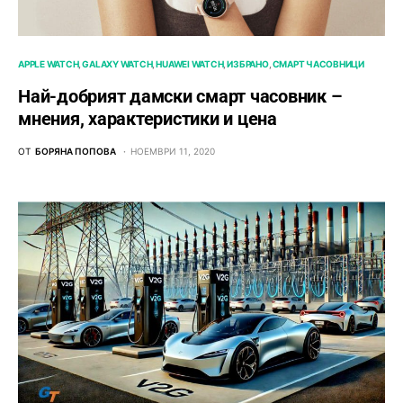
APPLE WATCH
GALAXY WATCH
HUAWEI WATCH
ИЗБРАНО
СМАРТ ЧАСОВНИЦИ
Най-добрият дамски смарт часовник –
мнения, характеристики и цена
ОТ
БОРЯНА ПОПОВА
НОЕМВРИ 11, 2020