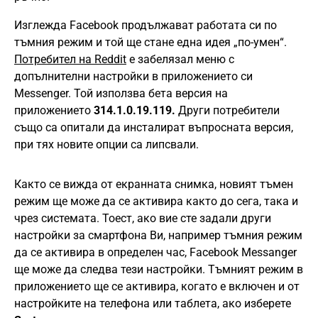
Изглежда Facebook продължават работата си по
тъмния режим и той ще стане една идея „по-умен“.
Потребител на Reddit
е забелязал меню с
допълнителни настройки в приложението си
Messenger. Той използва бета версия на
приложението
314.1.0.19.119.
Други потребители
също са опитали да инсталират въпросната версия,
при тях новите опции са липсвали.
Както се вижда от екранната снимка, новият тъмен
режим ще може да се активира както до сега, така и
чрез системата. Тоест, ако вие сте задали други
настройки за смартфона Ви, например тъмния режим
да се активира в определен час, Facebook Messanger
ще може да следва тези настройки. Тъмният режим в
приложението ще се активира, когато е включен и от
настройките на телефона или таблета, ако изберете