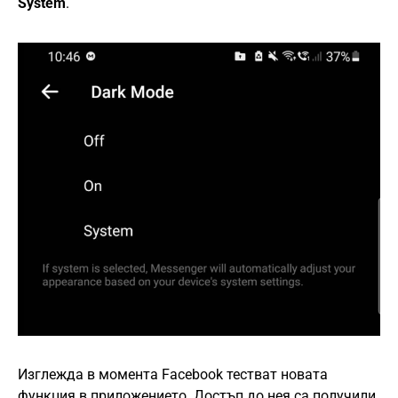
System
.
Изглежда в момента Facebook тестват новата
функция в приложението. Достъп до нея са получили