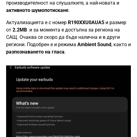
производителност на слушалките, а най-новата и
активното шумопотискане
.
Актуализацията е с номер
R190XXU0AUA5
и размер
от
2.2MB
и за момента е достъпна за региона на
САЩ. Очаква се скоро да бъде налична и в други
региони. Подобрен е и режима
Ambient Sound
, както и
разпознаването на гласа
.