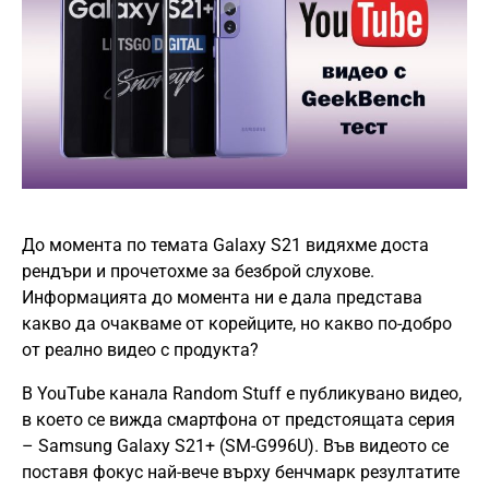
До момента по темата Galaxy S21 видяхме доста
рендъри и прочетохме за безброй слухове.
Информацията до момента ни е дала представа
какво да очакваме от корейците, но какво по-добро
от реално видео с продукта?
В YouTube канала Random Stuff е публикувано видео,
в което се вижда смартфона от предстоящата серия
– Samsung Galaxy S21+ (SM-G996U). Във видеото се
поставя фокус най-вече върху бенчмарк резултатите