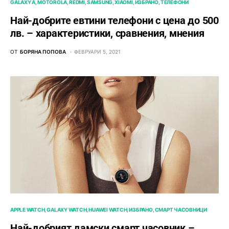
GALAXY A
MOTOROLA
REDMI
SAMSUNG
XIAOMI
ИЗБРАНО
ТЕЛЕФОНИ
Най-добрите евтини телефони с ценa до 500
лв. – характeристики, сравнения, мнения
ОТ
БОРЯНА ПОПОВА
ФЕВРУАРИ 5, 2021
APPLE WATCH
GALAXY WATCH
HUAWEI WATCH
ИЗБРАНО
СМАРТ ЧАСОВНИЦИ
Най-добрият дамски смарт часовник –