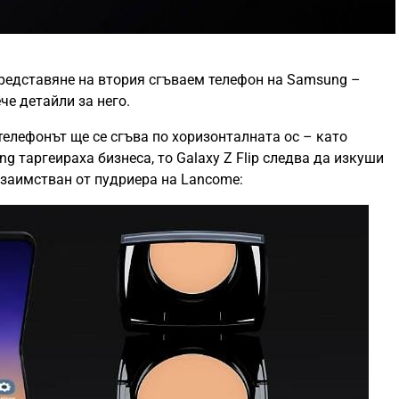
редставяне на втория сгъваем телефон на Samsung –
че детайли за него.
телефонът ще се сгъва по хоризонталната ос – като
ng таргеираха бизнеса, то Galaxy Z Flip следва да изкуши
взаимстван от пудриера на Lancome: