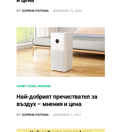
и цена
ОТ
БОРЯНА ПОПОВА
ФЕВРУАРИ 15, 2022
SMART HOME
ИЗБРАНО
Най-добрият пречиствател за
въздух – мнения и цена
ОТ
БОРЯНА ПОПОВА
ДЕКЕМВРИ 5, 2021