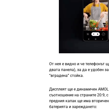
От нея е видно и че телефонът 
двата панела), за да е удобен з
“вградена” стойка.
Дисплеят ще е динамичен AMOLED
съотношение на страните 20:9, 
предния капак ще има вторичен
батерията и зареждането: