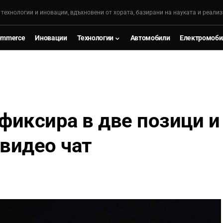
, технологии и иновации, вдъхновени от хората, базирани на науката и реализ
ommerce
Иновации
Технологии
Автомобили
Електромоби
е фиксира в две позици и
видео чат