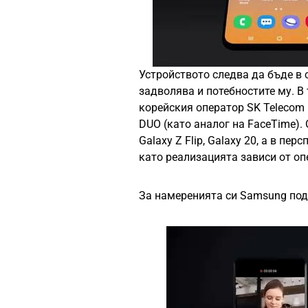
Устройството следва да бъде в 
задволява и потебностите му. В
корейския оператор SK Telecom 
DUO (като аналог на FaceTime).
Galaxy Z Flip, Galaxy 20, а в пе
като реализацията зависи от оп
За намеренията си Samsung под