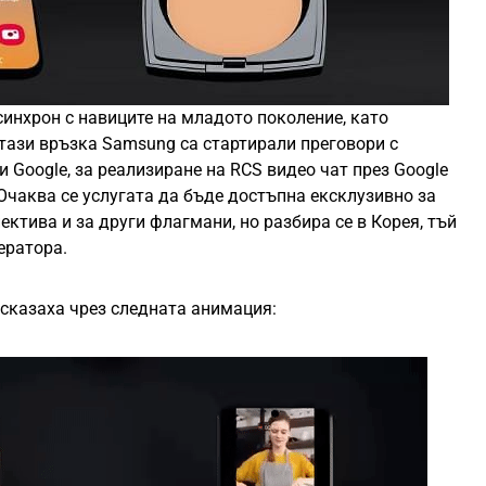
синхрон с навиците на младото поколение, като
 тази връзка Samsung са стартирали преговори с
и Google, за реализиране на RCS видео чат през Google
 Очаква се услугата да бъде достъпна ексклузивно за
рспектива и за други флагмани, но разбира се в Корея, тъй
ератора.
сказаха чрез следната анимация: