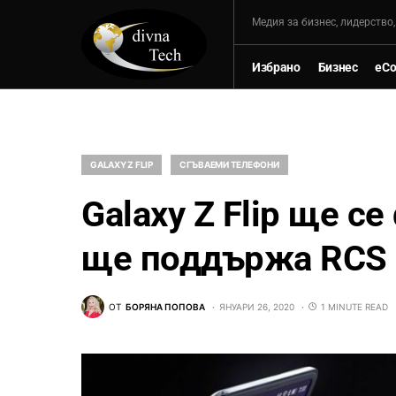
Mедия за бизнес, лидерство
Избрано
Бизнес
eC
GALAXY Z FLIP
СГЪВАЕМИ ТЕЛЕФОНИ
Galaxy Z Flip ще с
ще поддържа RCS 
ОТ
БОРЯНА ПОПОВА
ЯНУАРИ 26, 2020
1 MINUTE READ