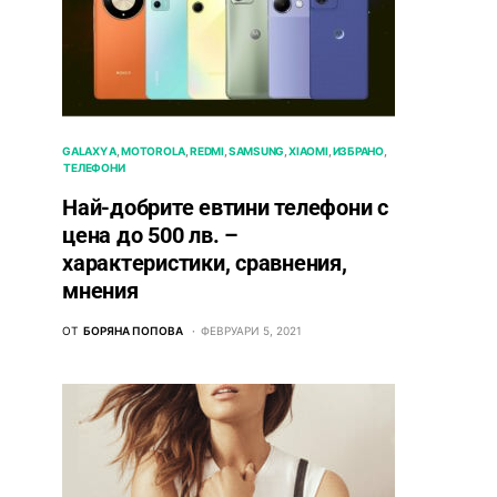
GALAXY A
MOTOROLA
REDMI
SAMSUNG
XIAOMI
ИЗБРАНО
ТЕЛЕФОНИ
Най-добрите евтини телефони с
ценa до 500 лв. –
характeристики, сравнения,
мнения
ОТ
БОРЯНА ПОПОВА
ФЕВРУАРИ 5, 2021