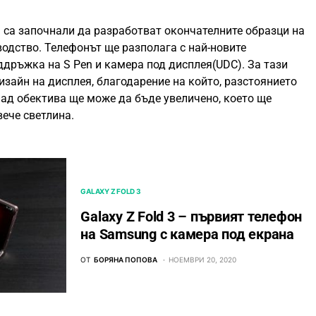
са започнали да разработват окончателните образци на
водство. Телефонът ще разполага с най-новите
ддръжка на S Pen и камера под дисплея(UDC). За тази
дизайн на дисплея, благодарение на който, разстоянието
ад обектива ще може да бъде увеличено, което ще
вече светлина.
GALAXY Z FOLD 3
Galaxy Z Fold 3 – първият телефон
на Samsung с камера под екрана
ОТ
БОРЯНА ПОПОВА
НОЕМВРИ 20, 2020