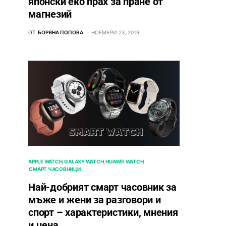
японски еко прах за пране от
магнезий
ОТ
БОРЯНА ПОПОВА
НОЕМВРИ 23, 2019
APPLE WATCH
GALAXY WATCH
HUAWEI WATCH
СМАРТ ЧАСОВНИЦИ
Най-добрият смарт часовник за
мъже и жени за разговори и
спорт – характеристики, мнения
и цена