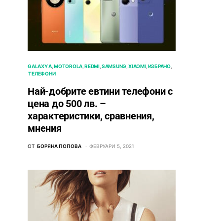
GALAXY A
MOTOROLA
REDMI
SAMSUNG
XIAOMI
ИЗБРАНО
ТЕЛЕФОНИ
Най-добрите евтини телефони с
ценa до 500 лв. –
характeристики, сравнения,
мнения
ОТ
БОРЯНА ПОПОВА
ФЕВРУАРИ 5, 2021