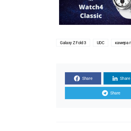
Galaxy Z Fold 3
UDC
камера 
Share
Share
Share