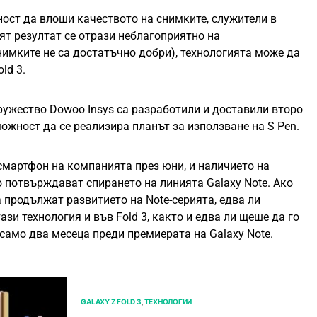
ост да влоши качеството на снимките, служители в
ят резултат се отрази неблагоприятно на
имките не са достатъчно добри), технологията може да
ld 3.
ружество Dowoo Insys са разработили и доставили второ
ожност да се реализира планът за използване на S Pen.
смартфон на компанията през юни, и наличието на
 потвърждават спирането на линията Galaxy Note. Ако
продължат развитието на Notе-серията, едва ли
зи технология и във Fold 3, както и едва ли щеше да го
 само два месеца преди премиерата на Galaxy Note.
GALAXY Z FOLD 3
ТЕХНОЛОГИИ