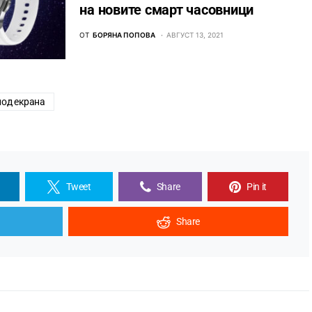
на новите смарт часовници
ОТ
БОРЯНА ПОПОВА
АВГУСТ 13, 2021
под екрана
Tweet
Share
Pin it
Share