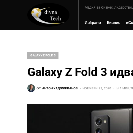
Mедия за бизнес, лидерство
Избрано
Бизнес
eC
GALAXY Z FOLD 3
Galaxy Z Fold 3 ид
ОТ
АНТОН ХАДЖИИВАНОВ
НОЕМВРИ 23, 2020
1 MINUT