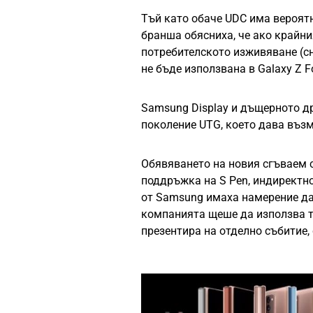
Тъй като обаче UDC има вероятн
бранша обясниха, че ако крайни
потребителското изживяване (сн
не бъде използвана в Galaxy Z Fo
Samsung Display и дъщерното д
поколение UTG, което дава възм
Обявяването на новия сгъваем 
поддръжка на S Pen, индиректно
от Samsung имаха намерение да 
компанията щеше да използва та
презентира на отделно събитие,