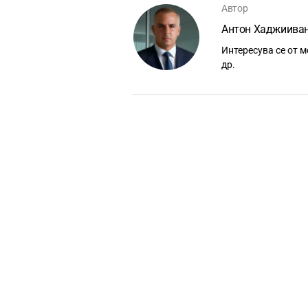
Автор
Антон Хаджиива
Интересува се от м
др.