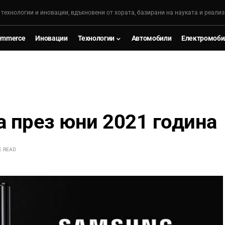
, технологии и иновации, вдъхновени от хората, базирани на науката и реализ
ommerce
Иновации
Технологии
Автомобили
Електромоби
ва през юни 2021 година
E READ