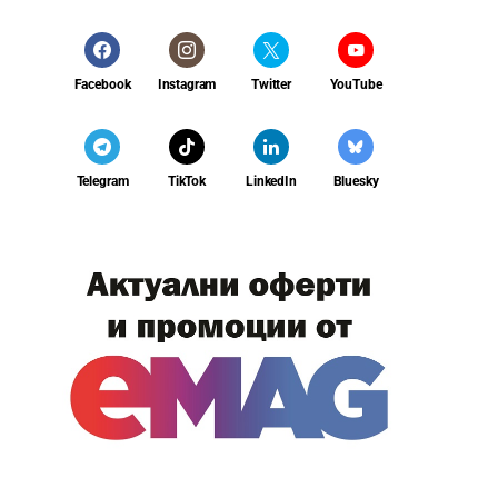
Facebook
Instagram
Twitter
YouTube
Telegram
TikTok
LinkedIn
Bluesky