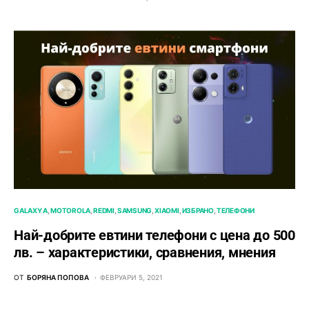
GALAXY A
MOTOROLA
REDMI
SAMSUNG
XIAOMI
ИЗБРАНО
ТЕЛЕФОНИ
Най-добрите евтини телефони с ценa до 500
лв. – характeристики, сравнения, мнения
ОТ
БОРЯНА ПОПОВА
ФЕВРУАРИ 5, 2021