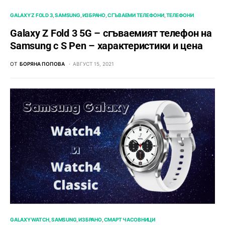
GALAXY Z FOLD 3
SAMSUNG
ИЗБРАНО
СГЪВАЕМИ ТЕЛЕФОНИ
ТЕЛЕФОНИ
Galaxy Z Fold 3 5G – сгъваемият телефон на
Samsung с S Pen – характеристики и цена
ОТ
БОРЯНА ПОПОВА
АВГУСТ 15, 2021
GALAXY WATCH
SAMSUNG
ИЗБРАНО
СМАРТ ЧАСОВНИЦИ