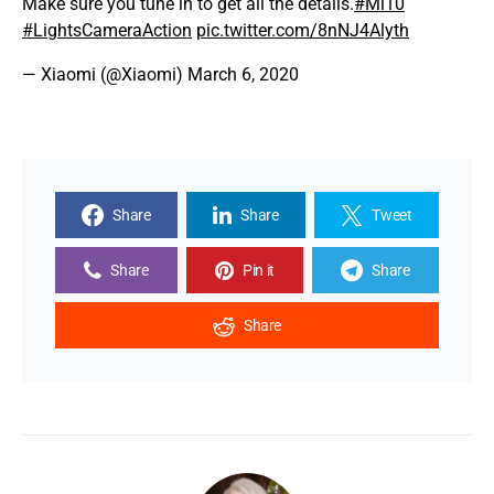
Make sure you tune in to get all the details.
#Mi10
#LightsCameraAction
pic.twitter.com/8nNJ4Alyth
— Xiaomi (@Xiaomi)
March 6, 2020
Share
Share
Tweet
Share
Pin it
Share
Share