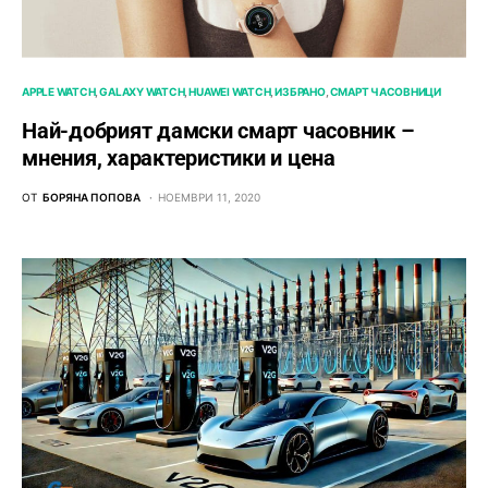
APPLE WATCH
GALAXY WATCH
HUAWEI WATCH
ИЗБРАНО
СМАРТ ЧАСОВНИЦИ
Най-добрият дамски смарт часовник –
мнения, характеристики и цена
ОТ
БОРЯНА ПОПОВА
НОЕМВРИ 11, 2020