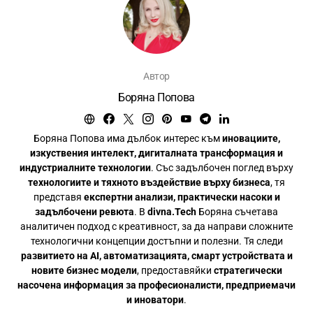
Автор
Боряна Попова
Боряна Попова има дълбок интерес към
иновациите,
изкуствения интелект, дигиталната трансформация и
индустриалните технологии
. Със задълбочен поглед върху
технологиите и тяхното въздействие върху бизнеса
, тя
представя
експертни анализи, практически насоки и
задълбочени ревюта
. В
divna.Tech
Боряна съчетава
аналитичен подход с креативност, за да направи сложните
технологични концепции достъпни и полезни. Тя следи
развитието на AI, автоматизацията, смарт устройствата и
новите бизнес модели
, предоставяйки
стратегически
насочена информация за професионалисти, предприемачи
и иноватори
.