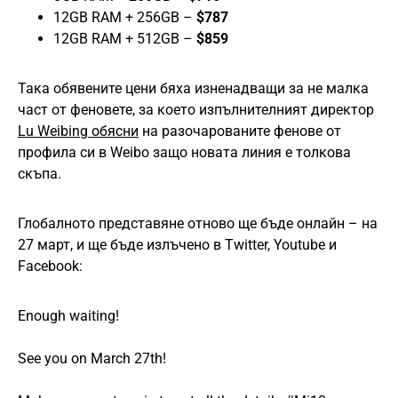
12GB RAM + 256GB –
$787
12GB RAM + 512GB –
$859
Така обявените цени бяха изненадващи за не малка
част от феновете, за което изпълнителният директор
Lu Weibing обясни
на разочарованите фенове от
профила си в Weibo защо новата линия е толкова
скъпа.
Глобалното представяне отново ще бъде онлайн – на
27 март, и ще бъде излъчено в Twitter, Youtube и
Facebook:
Enough waiting!
See you on March 27th!