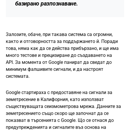
базирано разпознаване.
Залозите, обаче, при такава система са огромни,
както и отговорността за поддържането й. Поради
това, няма как да се действа прибързано, и ще има
много тестове и прецизиране до създаването на
API. За момента от Google панират да сведат до
минимум фалшивите сигнали, и да настроят
системата.
Google стартираха с предоставяне на сигнали за
земетресение в Калифорния, като използват
съществуващата сеизмометрова мрежа. Данните за
земетресението също скоро ще започнат да се
показват в търсенията с Google. Що се отнася до
предупрежденията и сигналите въз основа на