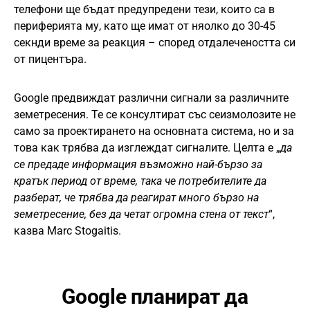
телефони ще бъдат предупредени тези, които са в
периферията му, като ще имат от няолко до 30-45
секнди време за реакция – според отдалечеността си
от пицентъра.
Google предвиждат различни сигнали за различните
земетресения. Те се консултират със сеизмолозите не
само за проектирането на основната система, но и за
това как трябва да изглеждат сигналите. Целта е „
да
се предаде информация възможно най-бързо за
кратък период от време, така че потребителите да
разберат, че трябва да реагират много бързо на
земетресение, без да четат огромна стена от текст
“,
казва Marc Stogaitis.
Google планират да