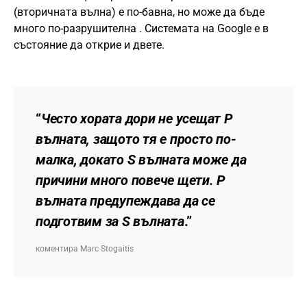
(вторичната вълна) е по-бавна, но може да бъде
много по-разрушителна . Системата на Google е в
състояние да открие и двете.
“
Често хората дори не усещат P
вълната, защото тя е просто по-
малка, докато S вълната може да
причини много повече щети. P
вълната предупеждава да се
подготвим за S вълната
.”
коментира Marc Stogaitis