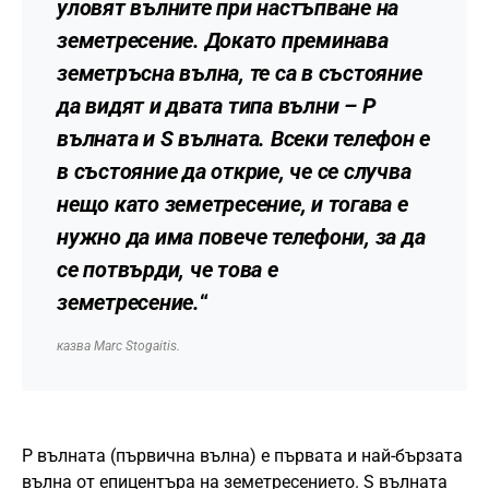
уловят вълните при настъпване на
земетресение. Докато преминава
земетръсна вълна, те са в състояние
да видят и двата типа вълни – P
вълната и S вълната. Всеки телефон е
в състояние да открие, че се случва
нещо като земетресение, и тогава е
нужно да има повече телефони, за да
се потвърди, че това е
земетресение.
“
казва Marc Stogaitis.
P вълната (първична вълна) е първата и най-бързата
вълна от епицентъра на земетресението. S вълната