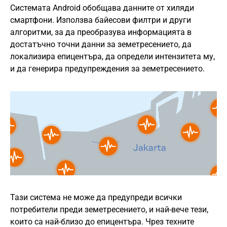
Системата Android обобщава данните от хиляди
смартфони. Използва байесови филтри и други
алгоритми, за да преобразува информацията в
достатъчно точни данни за земетресението, да
локализира епицентъра, да определи интензитета му,
и да генерира предупреждения за земетресението.
Тази система не може да предупреди всички
потребители преди земетресението, и най-вече тези,
които са най-близо до епицентъра. Чрез техните