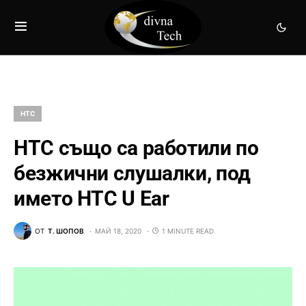
HTC
HTC също са работили по
безжични слушалки, под
името HTC U Ear
ОТ
Т. ШОПОВ
МАЙ 18, 2020
1 MINUTE READ