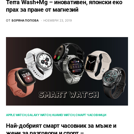
Terra Wash+Mg – иновативен, японски еко
прах за пране от магнезий
ОТ
БОРЯНА ПОПОВА
НОЕМВРИ 23, 2019
APPLE WATCH
GALAXY WATCH
HUAWEI WATCH
СМАРТ ЧАСОВНИЦИ
Най-добрият смарт часовник за мъже и
жени за разговори и спорт –