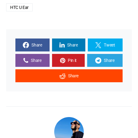
HTC U Ear
Share
Share
Tweet
Share
Pin it
Share
Share