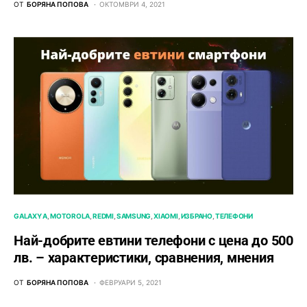
ОТ
БОРЯНА ПОПОВА
ОКТОМВРИ 4, 2021
GALAXY A
MOTOROLA
REDMI
SAMSUNG
XIAOMI
ИЗБРАНО
ТЕЛЕФОНИ
Най-добрите евтини телефони с ценa до 500
лв. – характeристики, сравнения, мнения
ОТ
БОРЯНА ПОПОВА
ФЕВРУАРИ 5, 2021