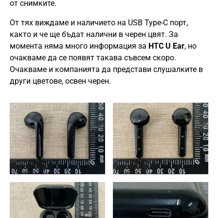
от снимките.
От тях виждаме и наличието на USB Type-C порт,
както и че ще бъдат налични в черен цвят. За
момента няма много информация за
HTC U Ear
, но
очакваме да се появят такава съвсем скоро.
Очакваме и компанията да представи слушалките в
други цветове, освен черен.