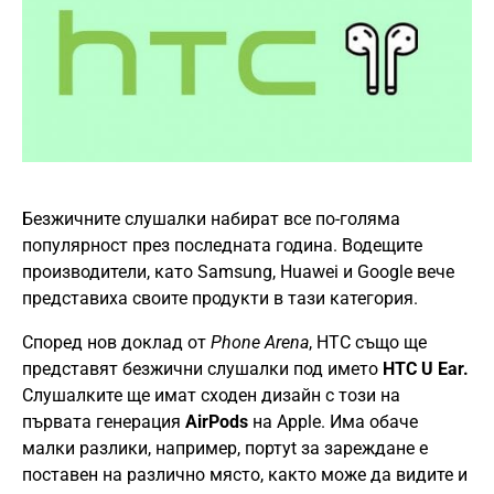
Безжичните слушалки набират все по-голяма
популярност през последната година. Водещите
производители, като Samsung, Huawei и Google вече
представиха своите продукти в тази категория.
Според нов доклад от
Phone Arena
, HTC също ще
представят безжични слушалки под името
HTC U Ear.
Слушалките ще имат сходен дизайн с този на
първата генерация
AirPods
на Apple. Има обаче
малки разлики, например, портyt за зареждане е
поставен на различно място, както може да видите и