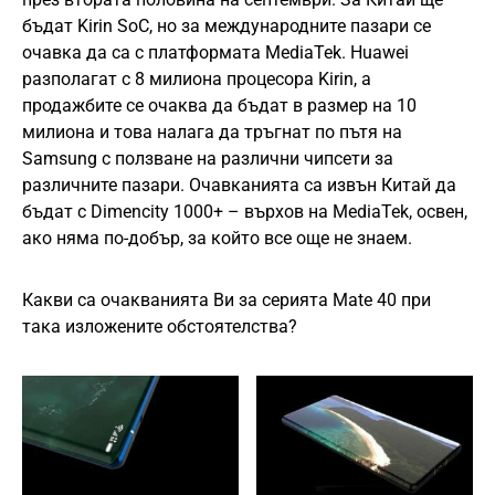
бъдат Kirin SoC, но за международните пазари се
очавка да са с платформата MediaTek. Huawei
разполагат с 8 милиона процесора Kirin, а
продажбите се очаква да бъдат в размер на 10
милиона и това налага да тръгнат по пътя на
Samsung с ползване на различни чипсети за
различните пазари. Очавканията са извън Китай да
бъдат с Dimencity 1000+ – върхов на MediaTek, освен,
ако няма по-добър, за който все още не знаем.
Какви са очакванията Ви за серията Mate 40 при
така изложените обстоятелства?