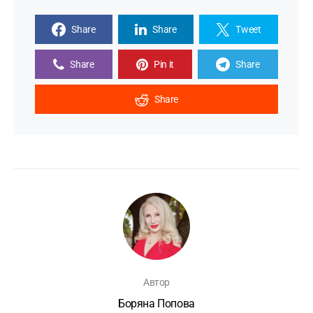
Share
Share
Tweet
Share
Pin it
Share
Share
Автор
Боряна Попова