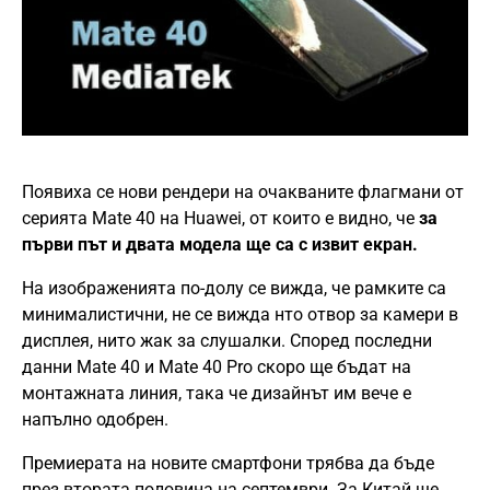
Появиха се нови рендери на очакваните флагмани от
серията Mate 40 на Huawei, от които е видно, че
за
първи път и двата модела ще са с извит екран.
На изображенията по-долу се вижда, че рамките са
минималистични, не се вижда нто отвор за камери в
дисплея, нито жак за слушалки. Според последни
данни Mate 40 и Mate 40 Pro скоро ще бъдат на
монтажната линия, така че дизайнът им вече е
напълно одобрен.
Премиерата на новите смартфони трябва да бъде
през втората половина на септември. За Китай ще