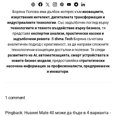
Боряна Попова има дълбок интерес към
иновациите,
изкуствения интелект, дигиталната трансформация и
индустриалните технологии
. Със задълбочен поглед върху
технологиите и тяхното въздействие върху бизнеса
, тя
представя
експертни анализи, практически насоки и
задълбочени ревюта
. В
divna.Tech
Боряна съчетава
аналитичен подход с креативност, за да направи сложните
технологични концепции достъпни и полезни. Тя следи
развитието на AI, автоматизацията, смарт устройствата и
новите бизнес модели
, предоставяйки
стратегически
насочена информация за професионалисти, предприемачи
и иноватори
.
1 comment
Pingback:
Huawei Mate 40 може да бъде в 4 варианта -