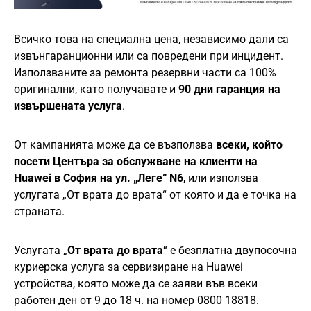
Всичко това на специална цена, независимо дали са
извънгаранционни или са повредени при инцидент.
Използваните за ремонта резервни части са 100%
оригинални, като получавате и
90 дни гаранция на
извършената услуга
.
От кампанията може да се възползва
всеки, който
посети Центъра за обслужване на клиенти на
Huawei в София на ул. „Леге“ N6
, или използва
услугата „От врата до врата“ от която и да е точка на
страната.
Услугата „
От врата до врата
“ е безплатна двупосочна
куриерска услуга за сервизиране на Huawei
устройства, която може да се заяви във всеки
работен ден от 9 до 18 ч. на номер 0800 18818.