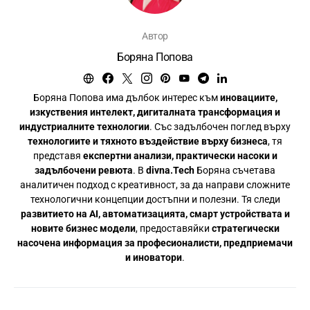
Автор
Боряна Попова
Боряна Попова има дълбок интерес към
иновациите,
изкуствения интелект, дигиталната трансформация и
индустриалните технологии
. Със задълбочен поглед върху
технологиите и тяхното въздействие върху бизнеса
, тя
представя
експертни анализи, практически насоки и
задълбочени ревюта
. В
divna.Tech
Боряна съчетава
аналитичен подход с креативност, за да направи сложните
технологични концепции достъпни и полезни. Тя следи
развитието на AI, автоматизацията, смарт устройствата и
новите бизнес модели
, предоставяйки
стратегически
насочена информация за професионалисти, предприемачи
и иноватори
.