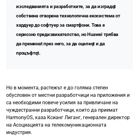
изследванията и разработките, за да изградqt
собствена отворена технологична екосистема от
хардуер до софтуер за смартфони. Това е
сериозно предизвикателство, но Huawei трябва
да преминat през него, за да оцелеqt и да
процъфтqt.
Но в момента, растежът е до голяма степен
обусловен от местни разработчици на приложения и
са необходими повече усилия за привличане на
чуждестранни разработчици, които да приемат
HarmonyOS, каза Ксианг Лиганг, генерален директор
на Асоциацията на телекомуникационната
индустрия.