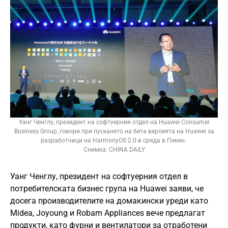
Уанг Ченглу, президент на софтуерния отдел на Huawei Consumer
Business Group, говори при пускането на бета версията на Huawei за
разработчици на HarmonyOS 2.0 в сряда в Пекин.
Снимка: CHINA DAILY
Уанг Ченглу, президент на софтуерния отдел в
потребителската бизнес група на Huawei заяви, че
досега производителите на домакински уреди като
Midea, Joyoung и Robam Appliances вече предлагат
продукти, като фурни и вентилатори за отработени