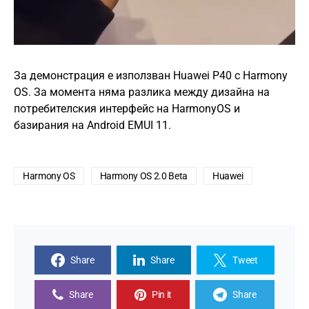
За демонстрация е използван Huawei P40 с Harmony
OS. За момента няма разлика между дизайна на
потребителския интерфейс на HarmonyOS и
базирания на Android EMUI 11.
Harmony OS
Harmony OS 2.0 Beta
Huawei
Share
Share
Tweet
Share
Pin it
Share