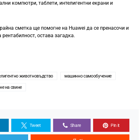
ални компютри, таблети, интелигентни екрани и
крайна сметка ще помогне на Huawei да се пренасочи и
 рентабилност, остава загадка.
елигентно животновъдство
машинно самообучение
не на свине
Tweet
Share
Pin it