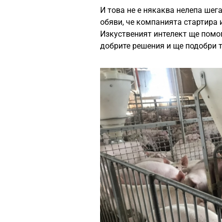
И това не е някаква нелепа шег
обяви, че компанията стартира 
Изкуственият интелект ще помог
добрите решения и ще подобри 