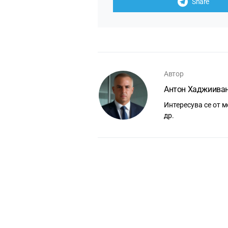
Share
Автор
Антон Хаджиива
Интересува се от м
др.