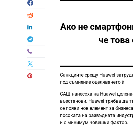
Ако не смартфони
че това
Санкциите срещу Huawei затруд
под съмнение оцеляването ѝ.
САЩ нанесоха на Huawei целенас
възстанови. Huawei трябва да т
се появи нов елемент за бизнеса
посоката на развъдната индустр
и с минимум човешки фактор.