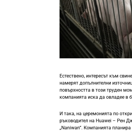
Естествено, интересът към свин
намерят допълнителни източниц
повърхността в този труден мом
компанията иска да овладее в 
И така, на церемонията по откр
ръководител на Huawei – Рен Д
„Naniwan“. Компанията планира 