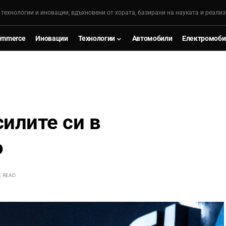
, технологии и иновации, вдъхновени от хората, базирани на науката и реализ
ommerce
Иновации
Технологии
Автомобили
Електромоби
силите си в
о
E READ