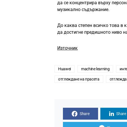
да се концентрира върху персон
музикално съдържание.
До каква степен всичко това в 
да достигне предишното ниво на
Източник
Huawei
machine learning
инт
отглеждане на прасета
отглежда
Share
Share