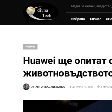
Mедия за бизнес, лидерство
Избрано
Бизнес
eC
HUAWEI
Huawei ще опитат 
животновъдствот
ОТ
АНТОН ХАДЖИИВАНОВ
ФЕВРУАРИ 17, 2021
1 MINUT