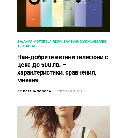
GALAXY A
MOTOROLA
REDMI
SAMSUNG
XIAOMI
ИЗБРАНО
ТЕЛЕФОНИ
Най-добрите евтини телефони с
ценa до 500 лв. –
характeристики, сравнения,
мнения
ОТ
БОРЯНА ПОПОВА
ФЕВРУАРИ 5, 2021