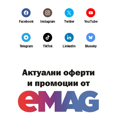
Facebook
Instagram
Twitter
YouTube
Telegram
TikTok
LinkedIn
Bluesky