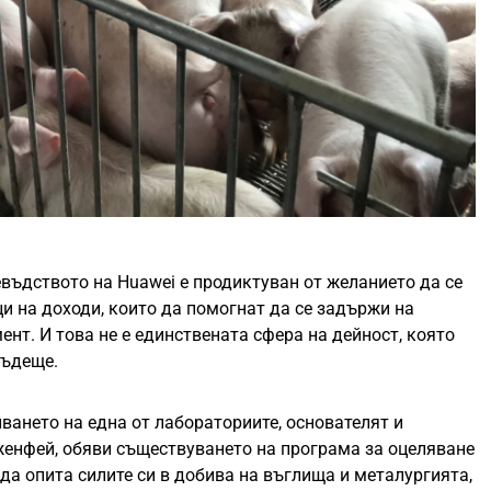
евъдството на Huawei е продиктуван от желанието да се
и на доходи, които да помогнат да се задържи на
ент. И това не е единствената сфера на дейност, която
бъдеще.
иването на една от лабораториите, основателят и
женфей, обяви съществуването на програма за оцеляване
да опита силите си в добива на въглища и металургията,