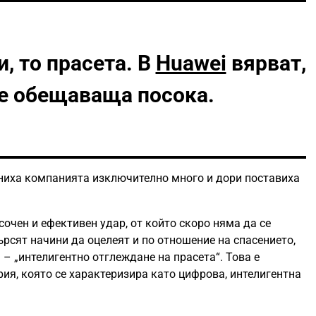
, то прасета. В
Huawei
вярват,
 е обещаваща посока.
ниха компанията изключително много и дори поставиха
очен и ефективен удар, от който скоро няма да се
ърсят начини да оцелеят и по отношение на спасението,
 – „интелигентно отглеждане на прасета“. Това е
ия, която се характеризира като цифрова, интелигентна