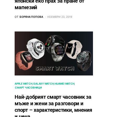
японски еко прах за пране от
магнезий
ОТ
БОРЯНА ПОПОВА
НОЕМВРИ 23, 2019
APPLE WATCH
GALAXY WATCH
HUAWEI WATCH
СМАРТ ЧАСОВНИЦИ
Най-добрият смарт часовник за
мъже и жени за разговори и
спорт – характеристики, мнения
и цена