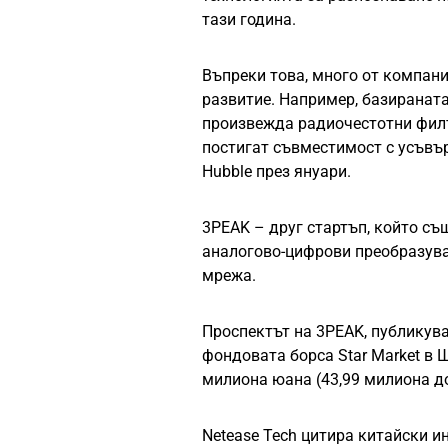
тази година.
Въпреки това, много от компани
развитие. Например, базираната
произвежда радиочестотни филт
постигат съвместимост с усъвъ
Hubble през януари.
3PEAK – друг стартъп, който съ
аналогово-цифрови преобразува
мрежа.
Проспектът на 3PEAK, публикув
фондовата борса Star Market в 
милиона юана (43,99 милиона д
Netease Tech цитира китайски ин