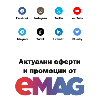
Facebook
Instagram
Twitter
YouTube
Telegram
TikTok
LinkedIn
Bluesky