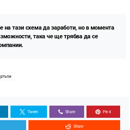
 на тази схема да заработи, но в момента
зможности, така че ще трябва да се
омпании.
артъпи
Tweet
Share
Pin it
Share