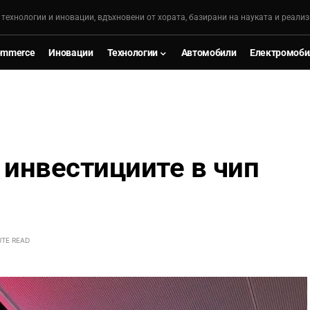
, технологии и иновации, вдъхновени от хората, базирани на науката и реализ
ommerce
Иновации
Технологии
Автомобили
Електромоби
 инвестициите в чип
UTE READ