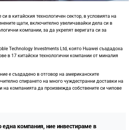
 си в китайския технологичен сектор, в условията на
инените щати, включително увеличавайки дела си в
логични компании, за да укрепят веригата си за
ble Technology Investments Ltd, която Huawei създадоха
ялове в 17 китайски технологични компании от миналия
ние е създадено в отговор на американските
ючително спирането на много чуждестранни доставки на
чи на компанията да произвежда собствените си чипове
о една компания, ние инвестираме в