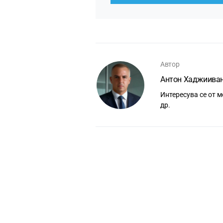
Автор
Антон Хаджиива
Интересува се от м
др.