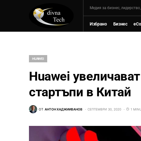
Mедия за бизнес, лидерство
Избрано
Бизнес
eC
HUAWEI
Huawei увеличават
стартъпи в Китай
ОТ
АНТОН ХАДЖИИВАНОВ
СЕПТЕМВРИ 30, 2020
1 MIN