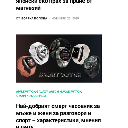
японски еко прах за пране от
магнезий
ОТ
БОРЯНА ПОПОВА
НОЕМВРИ 23, 2019
APPLE WATCH
GALAXY WATCH
HUAWEI WATCH
СМАРТ ЧАСОВНИЦИ
Най-добрият смарт часовник за
мъже и жени за разговори и
спорт – характеристики, мнения
и цена