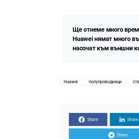
Ще отнеме много време
Huawei нямат много въ
насочат към външни к
Huawei
полупроводници
ст
Share
Share
Share