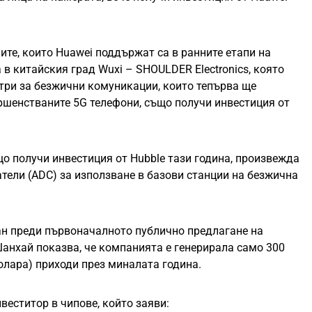
ите, които Huawei поддържат са в ранните етапи на
 в китайския град Wuxi – SHOULDER Electronics, която
ри за безжични комуникации, които тепърва ще
ршенстваните 5G телефони, също получи инвестиция от
що получи инвестиция от Hubble тази година, произвежда
тели (ADC) за използване в базови станции на безжична
ан преди първоначалното публично предлагане на
Шанхай показва, че компанията е генерирала само 300
олара) приходи през миналата година.
веститор в чипове, който заяви: