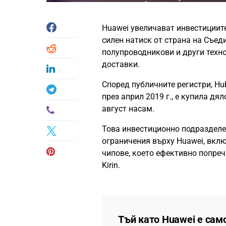
Huawei увеличават инвестициите
силен натиск от страна на Съед
полупроводникови и други техно
доставки.
Според публичните регистри, Hub
през април 2019 г., е купила д
август насам.
Това инвестиционно подразделе
ограничения върху Huawei, вкл
чипове, което ефективно попре
Kirin.
Тъй като Huawei е сам