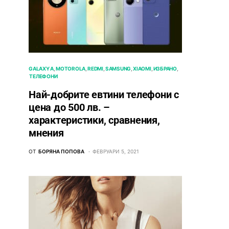
GALAXY A
MOTOROLA
REDMI
SAMSUNG
XIAOMI
ИЗБРАНО
ТЕЛЕФОНИ
Най-добрите евтини телефони с
ценa до 500 лв. –
характeристики, сравнения,
мнения
ОТ
БОРЯНА ПОПОВА
ФЕВРУАРИ 5, 2021