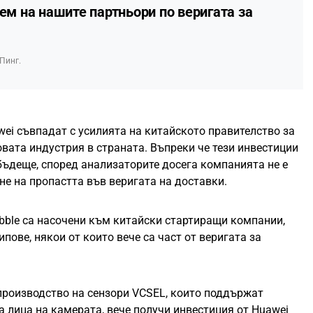
нем на нашите партньори по веригата за
Пинг.
ei съвпадат с усилията на китайското правителство за
вата индустрия в страната. Въпреки че тези инвестиции
бъдеще, според анализаторите досега компанията не е
е на пропастта във веригата на доставки.
bble са насочени към китайски стартиращи компании,
пове, някои от които вече са част от веригата за
. с производство на сензори VCSEL, които поддържат
а лица на камерата, вече получи инвестиция от Huawei