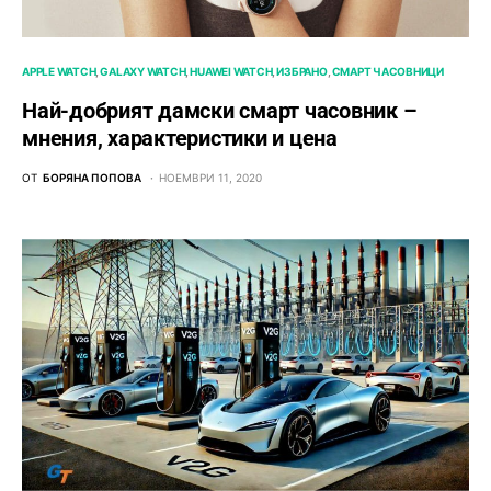
APPLE WATCH
GALAXY WATCH
HUAWEI WATCH
ИЗБРАНО
СМАРТ ЧАСОВНИЦИ
Най-добрият дамски смарт часовник –
мнения, характеристики и цена
ОТ
БОРЯНА ПОПОВА
НОЕМВРИ 11, 2020