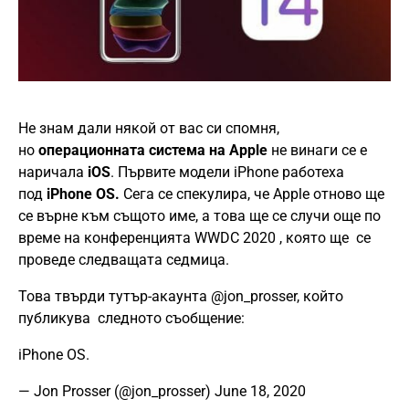
Не знам дали някой от вас си спомня,
но
операционната система на Apple
не винаги се е
наричала
iOS
. Първите модели iPhone работеха
под
iPhone OS.
Сега се спекулира, че Apple отново ще
се върне към същото име, а това ще се случи още по
време на конференцията WWDC 2020 , която ще се
проведе следващата седмица.
Това твърди тутър-акаунта @jon_prosser, който
публикува следното съобщение:
iPhone OS.
— Jon Prosser (@jon_prosser)
June 18, 2020