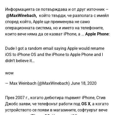
Информацията се потвърждава и от друг източник –
@MaxWinebach,
който твърди, че разполага с имейл
според който, Apple ще преименува не само
операционната система, но и името на телефоните,
които вече няма да се казват iPhone, а …
Apple Phone
:
Dude I got a random email saying Apple would rename
iOS to iPhone OS and the iPhone to Apple Phone and I
didn't believe it…
wow
— Max Weinbach (@MaxWinebach)
June 18, 2020
През 2007 г., когато дебютира първият iPhone, Стив
Джобс заяви, че телефонът работи под
OS X
, а когато
устройството се появи в магазините, софтуерът вече