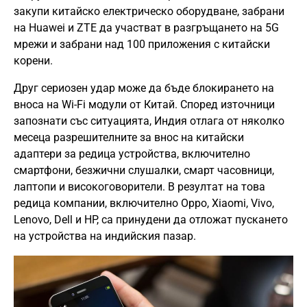
закупи китайско електрическо оборудване, забрани
на Huawei и ZTE да участват в разгръщането на 5G
мрежи и забрани над 100 приложения с китайски
корени.
Друг сериозен удар може да бъде блокирането на
вноса на Wi-Fi модули от Китай. Според източници
запознати със ситуацията, Индия отлага от няколко
месеца разрешителните за внос на китайски
адаптери за редица устройства, включително
смартфони, безжични слушалки, смарт часовници,
лаптопи и високоговорители. В резултат на това
редица компании, включително Oppo, Xiaomi, Vivo,
Lenovo, Dell и HP, са принудени да отложат пускането
на устройства на индийския пазар.