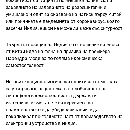
коментират ситуацията по никакъв начин. Дали
забавянето на издаването на разрешителни е
умишлено и опит за оказване на натиск върху Китай,
или причината е пандемията от коронавирус, която
засегна Индия, никой не може да каже със сигурност.
Твърдата позиция на Индия по отношение на вноса
от Китай идва на фона на призива на премиера
Нарендра Моди за по-голяма икономическа
самостоятелност.
Неговите националистически политики спомогнаха
за ускоряване на растежа на сглобяването на
смартфони в южноазиатската държава и
източниците смятат, че намерението на
правителството е да убеди компаниите да
локализират по-голямата част от производството на
електронни устройства в Индия.