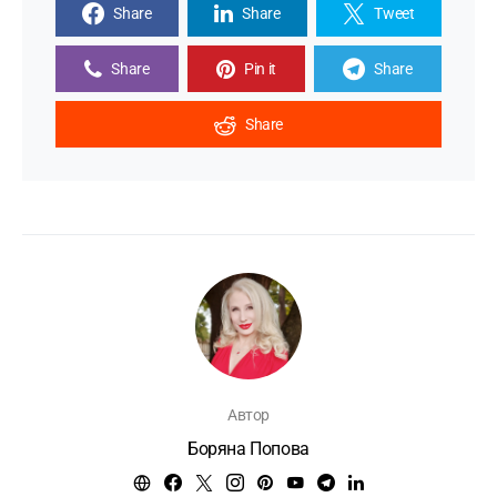
Share
Share
Tweet
Share
Pin it
Share
Share
Автор
Боряна Попова