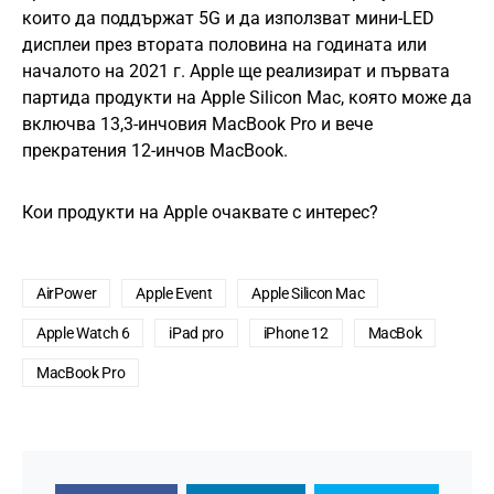
които да поддържат 5G и да използват мини-LED
дисплеи през втората половина на годината или
началото на 2021 г. Apple ще реализират и първата
партида продукти на Apple Silicon Mac, която може да
включва 13,3-инчовия MacBook Pro и вече
прекратения 12-инчов MacBook.
Кои продукти на Apple очаквате с интерес?
AirPower
Apple Event
Apple Silicon Mac
Apple Watch 6
iPad pro
iPhone 12
MacBok
MacBook Pro