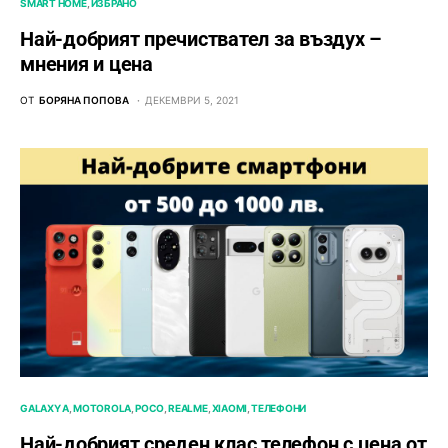
SMART HOME
ИЗБРАНО
Най-добрият пречиствател за въздух –
мнения и цена
ОТ
БОРЯНА ПОПОВА
ДЕКЕМВРИ 5, 2021
GALAXY A
MOTOROLA
POCO
REALME
XIAOMI
ТЕЛЕФОНИ
Най-добрият среден клас телефон с цена от