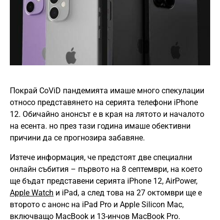
Покрай CoViD пандемията имаше много спекулации
относо представянето на серията телефони iPhone
12. Обичайно анонсът е в края на лятото и началото
на есента. но през тази година имаше обективни
причини да се прогнозира забавяне.
Изтече информация, че предстоят две специални
онлайн събития – първото на 8 септември, на което
ще бъдат представени серията iPhone 12, AirPower,
Apple Watch
и iPad, а след това на 27 октомври ще е
второто с анонс на iPad Pro и Apple Silicon Mac,
включващо MacBook и 13-инчов MacBook Pro.