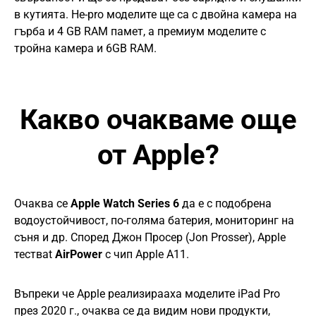
в кутията. Не-pro моделите ще са с двойна камера на
гърба и 4 GB RAM памет, а премиум моделите с
тройна камера и 6GB RAM.
Какво очакваме още
от Apple?
Очаква се
Apple Watch Series 6
да е с подобрена
водоустойчивост, по-голяма батерия, мониторинг на
съня и др. Според Джон Просер (Jon Prosser), Apple
тестваt
AirPower
с чип Apple A11.
Въпреки че Apple реализирааха моделите iPad Pro
през 2020 г., очаква се да видим нови продукти,