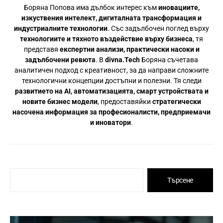
Боряна Попова има дълбок интерес към
иновациите,
изкуствения интелект, дигиталната трансформация и
индустриалните технологии
. Със задълбочен поглед върху
технологиите и тяхното въздействие върху бизнеса
, тя
представя
експертни анализи, практически насоки и
задълбочени ревюта
. В
divna.Tech
Боряна съчетава
аналитичен подход с креативност, за да направи сложните
технологични концепции достъпни и полезни. Тя следи
развитието на AI, автоматизацията, смарт устройствата и
новите бизнес модели
, предоставяйки
стратегически
насочена информация за професионалисти, предприемачи
и иноватори
.
Търсене