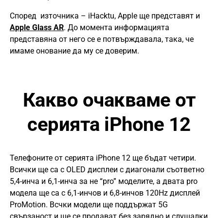
Според източника – iHacktu, Apple ще представят и
Apple Glass AR
. До момента информацията
представяна от него се е потвърждавала, така, че
имаме онование да му се доверим.
Какво очакваме от
серията iPhone 12
Телефоните от серията iPhone 12 ще бъдат четири.
Всички ще са с OLED дисплеи с диагонали съответно
5,4-инча и 6,1-инча за не “pro” моделите, а двата pro
модела ще са с 6,1-инчов и 6,8-инчов 120Hz дисплей
ProMotion. Всчки модели ще поддържат 5G
свързаност и ще се продават без зарядно и слушалки