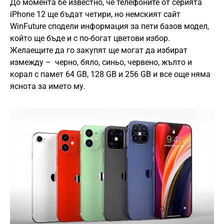
До момента бе известно, че телефоните от серията
iPhone 12 ще бъдат четири, но немският сайт
WinFuture сподели информация за пети базов модел,
който ще бъде и с по-богат цветови избор.
Желаещите да го закупят ще могат да избират
измежду – черно, бяло, синьо, червено, жълто и
корал с памет 64 GB, 128 GB и 256 GB и все още няма
яснота за името му.