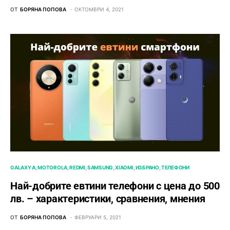
ОТ
БОРЯНА ПОПОВА
ОКТОМВРИ 4, 2021
GALAXY A
MOTOROLA
REDMI
SAMSUNG
XIAOMI
ИЗБРАНО
ТЕЛЕФОНИ
Най-добрите евтини телефони с ценa до 500
лв. – характeристики, сравнения, мнения
ОТ
БОРЯНА ПОПОВА
ФЕВРУАРИ 5, 2021