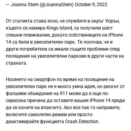
— Joanna Stern (@JoannaStern)
October 9, 2022
От статията става ясно, че службите в окръг Уорън,
където се намира Kings Island, са получили шест
спешни повиквания, докато собствениците на iPhone
14 са били в увеселителен парк. Тя посочва, че и
други потребители са имали същите проблеми след
посещения на увеселителни паркове в други части на
страната.
Носенето на смартфон по време на посещение на
увеселителен парк не е много умна идея, но рискът от
фалшиви обаждания на 911 може да е още по-
сериозна причина да оставите вашия iPhone 14 преди
да се качите на влакчето. Ако все пак го направите,
включете самолетен режим или просто
деактивирайте функцията Craah Detection.