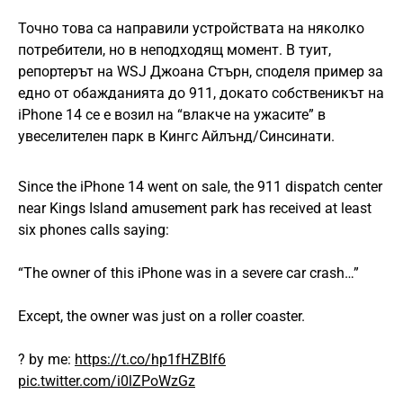
Точно това са направили устройствата на няколко
потребители, но в неподходящ момент. В туит,
репортерът на WSJ Джоана Стърн, споделя пример за
едно от обажданията до 911, докато собственикът на
iPhone 14 се е возил на “влакче на ужасите” в
увеселителен парк в Кингс Айлънд/Синсинати.
Since the iPhone 14 went on sale, the 911 dispatch center
near Kings Island amusement park has received at least
six phones calls saying:
“The owner of this iPhone was in a severe car crash…”
Except, the owner was just on a roller coaster.
? by me:
https://t.co/hp1fHZBIf6
pic.twitter.com/i0lZPoWzGz