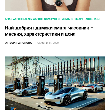
APPLE WATCH
GALAXY WATCH
HUAWEI WATCH
ИЗБРАНО
СМАРТ ЧАСОВНИЦИ
Най-добрият дамски смарт часовник –
мнения, характеристики и цена
ОТ
БОРЯНА ПОПОВА
НОЕМВРИ 11, 2020