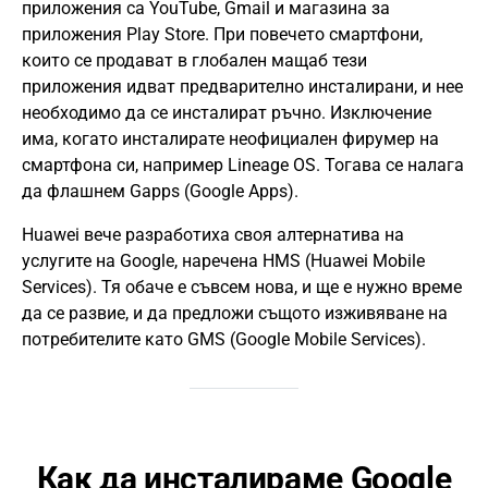
приложения са YouTube, Gmail и магазина за
приложения Play Store. При повечето смартфони,
които се продават в глобален мащаб тези
приложения идват предварително инсталирани, и нее
необходимо да се инсталират ръчно. Изключение
има, когато инсталирате неофициален фирумер на
смартфона си, например Lineage OS. Тогава се налага
да флашнем Gapps (Google Apps).
Huawei вече разработиха своя алтернатива на
услугите на Google, наречена HMS (Huawei Mobile
Services). Тя обаче е съвсем нова, и ще е нужно време
да се развие, и да предложи същото изживяване на
потребителите като GMS (Google Mobile Services).
Как да инсталираме Google