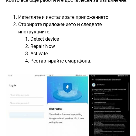
който все още работи и е доста лесен за изпълнение.
Изтегляте и инсталирате приложението
Старирате приложението и следвате
инструкциите:
Detect device
Repair Now
Activate
Рестартирайте смартфона.