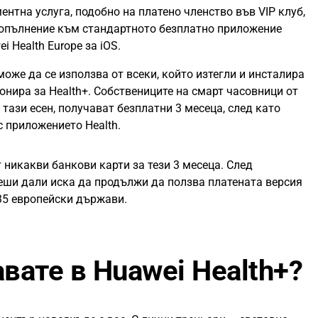
ентна услуга, подобно на платено членство във VIP клуб,
допълнение към стандартното безплатно приложение
ei Health Europe за iOS.
може да се използва от всеки, който изтегли и инсталира
онира за Health+. Собствениците на смарт часовници от
 тази есен, получават безплатни 3 месеца, след като
 приложението Health.
 никакви банкови карти за тези 3 месеца. След
еши дали иска да продължи да ползва платената версия
35 европейски държави.
вате в Huawei Health+?