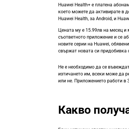
Huawei Health+ е платена абонам
което можете да активирате в 
Huawei Health, за Android, и Huaw
Цената му е 15.99лв на месец и 
съответното приложение и се аб
новите серии на Huawei, обявени
свържат новата си придобивка с
Не е необходимо да се въвеждат
изтичането им, всеки може да р
или не. Приложението работи в 
Какво получа