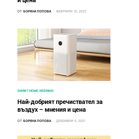
и цена
ОТ
БОРЯНА ПОПОВА
ФЕВРУАРИ 15, 2022
SMART HOME
ИЗБРАНО
Най-добрият пречиствател за
въздух – мнения и цена
ОТ
БОРЯНА ПОПОВА
ДЕКЕМВРИ 5, 2021