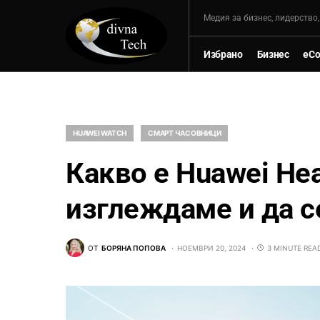
Mедия за бизнес, лидерство
Избрано
Бизнес
eC
HUAWEI WATCH
СМАРТ ЧАСОВНИЦИ
Какво е Huawei Hea
изглеждаме и да с
ОТ
БОРЯНА ПОПОВА
НОЕМВРИ 20, 2024
3 MINUTE REA