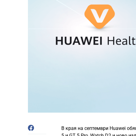
В края на септември Huawei обя
5 и GT 5 Pro
,
Watch D2
и ново из