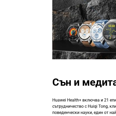
Сън и медит
Huawei Health+ включва и 21 епи
сътрудничество с Huiqi Tong, к
поведенчески науки, един от на