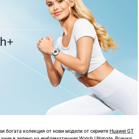
ви богата колекция от нови модели от сериите
Huawei GT
дание в зелено на емблематичния
Watch Ultimate
. Всички