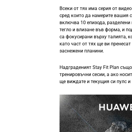
Всеки от тях има серия от видео
сред които да намерите вашия с
включва 10 епизода, разделени п
тегло и влизане във форма, и п
са фокусирани върху талията, ко
като част от тях ще ви пренеса
заснежени планини.
Надграденият Stay Fit Plan същ
тренировъчни сесии, а ако носи
ще виждате и текущия си пулс и