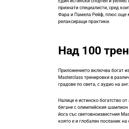
Един истински спортен и уелнес
признати специалисти, сред кои
Фара и Памела Рейф, плюс още м
релаксиращи практики.
Над 100 тре
Приложението включва богат из
Masterclass тренировки в различ
градове по света, с аудио на ан
Налице е истинско богатство от 
бягане с олимпийския шампион M
йога със световноизвестния Mast
която е и глобален посланик на 