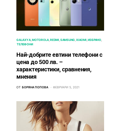
GALAXY A
MOTOROLA
REDMI
SAMSUNG
XIAOMI
ИЗБРАНО
ТЕЛЕФОНИ
Най-добрите евтини телефони с
ценa до 500 лв. –
характeристики, сравнения,
мнения
ОТ
БОРЯНА ПОПОВА
ФЕВРУАРИ 5, 2021