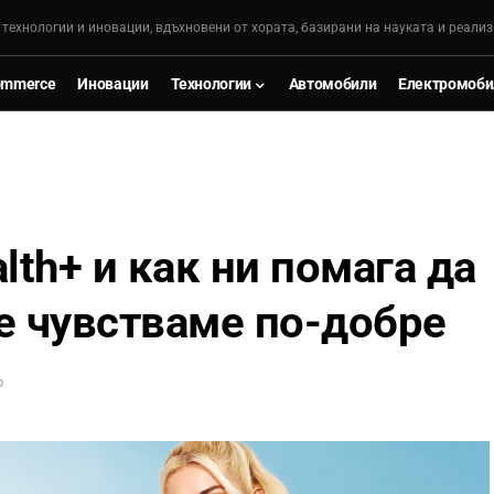
, технологии и иновации, вдъхновени от хората, базирани на науката и реализ
ommerce
Иновации
Технологии
Автомобили
Електромоби
lth+ и как ни помага да
е чувстваме по-добре
D