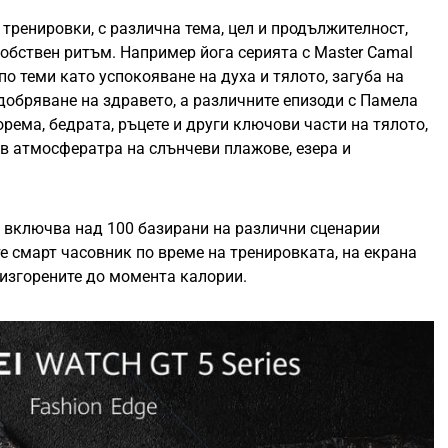
 тренировки, с различна тема, цел и продължителност,
обствен ритъм. Например йога серията с Master Camal
о теми като успокояване на духа и тялото, загуба на
одобряване на здравето, а различните епизоди с Памела
рема, бедрата, ръцете и други ключови части на тялото,
т в атмосфератра на слънчеви плажове, езера и
о включва над 100 базирани на различни сценарии
те смарт часовник по време на тренировката, на екрана
 изгорените до момента калории.