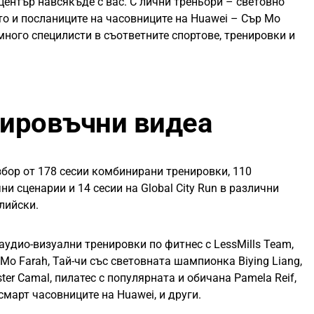
 център навсякъде с вас. С лични треньори – световно
то и посланиците на часовниците на Huawei – Сър Мо
ного специлисти в съответните спортове, тренировки и
нировъчни видеа
бор от 178 сесии комбинирани тренировки, 110
ни сценарии и 14 сесии на Global City Run в различни
глийски.
аудио-визуални тренировки по фитнес с LessMills Team,
o Farah, Тай-чи със световната шампионка Biying Liang,
er Camal, пилатес с популярната и обичанa Pamela Reif,
смарт часовниците на Huawei, и други.