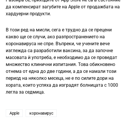
да компенсират загубите на Apple от продажбата на
хардуерни продукти.
В този ред на мисли, сега е трудно да се прецени
какво ще се случи, ако разпространението на
коронавируса не спре. Въпреки, че учените вече
изглежда са разработили ваксина, за да започне
масовата ѝ употреба, е необходимо да се проведат
множество клинични изпитания. Това обикновено
отнема от една до две години, а да се намали този
период на няколко месеца, не е по силите дори на
хората, които успяха да изградят болницата с 1000
легла за седмица.
Apple
коронавирус