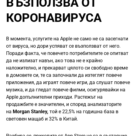
ВЪЗПОЛЗВА ОТ
КОРОНАВИРУСА
В момента, услугите на Apple не само не са засегнати
от вируса, но дори успяват се възползват от него.
Поради факта, че повечето потребителите се опитват
да не излизат навън, ако това не е крайно
наложително, и прекарват цялото си свободно време
в домовете си, те са започнали да изтеглят повече
приложения, да играят повече игри, да слушат повече
музика, и да гледат повече филми, осигурявайки на
Apple допълнителни приходи. Растежът на
продажбите е значителен, и според анализаторите
на
Morgan Stanley,
той е 22,5% на годишна база в
световен мащаб и 32% в Китай.
Разбира се, приходите от App Store не са в състояние