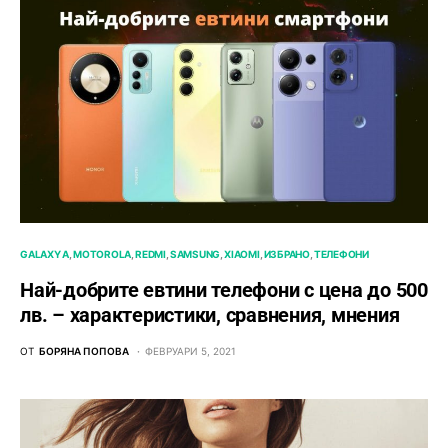
GALAXY A
MOTOROLA
REDMI
SAMSUNG
XIAOMI
ИЗБРАНО
ТЕЛЕФОНИ
Най-добрите евтини телефони с ценa до 500
лв. – характeристики, сравнения, мнения
ОТ
БОРЯНА ПОПОВА
ФЕВРУАРИ 5, 2021