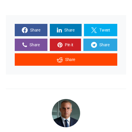
Share
Share
Tweet
Share
Pin it
Share
Share