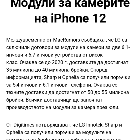
Модули за камерите
на iPhone 12
Междувременно от MacRumors съобщиха , че LG са
сключили договори за модули на камери за две 6.1-
инчови и 6.7-инчови устройства от висок
клас. Очаква се до 2020 г. доставките да достигнат
35 милиона до 40 милиона бройки. Според
информацията, Sharp и Ophelia са получили поръчки
за 5,4-инчови и 6,1-инчови телефони. Очаква се
техните доставки да достигнат от 50 до 55 милиона
бройки. Всички доставчици ще започнат
производството на модули за камера през юли.
От Digitimes потвърждават, че LG Innotek, Sharp и
Ophelia са получили поръчки за модулите на
камерата на Apple, които трябва да се появят на