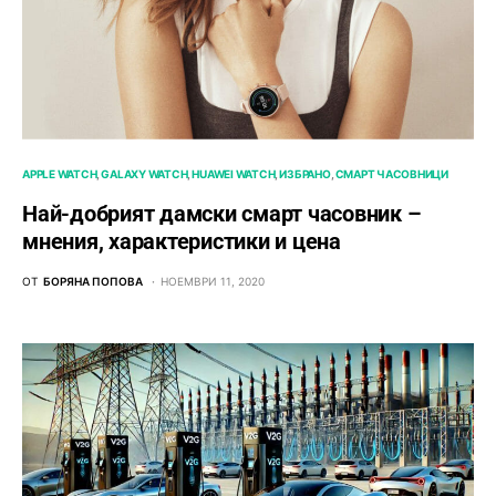
APPLE WATCH
GALAXY WATCH
HUAWEI WATCH
ИЗБРАНО
СМАРТ ЧАСОВНИЦИ
Най-добрият дамски смарт часовник –
мнения, характеристики и цена
ОТ
БОРЯНА ПОПОВА
НОЕМВРИ 11, 2020