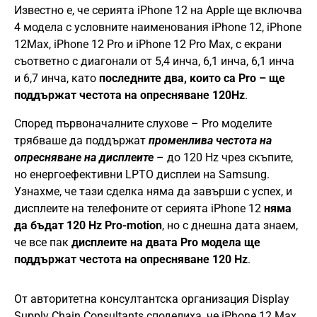
Известно е, че серията iPhone 12 на Apple ще включва
4 модела с условните наименования iPhone 12, iPhone
12Max, iPhone 12 Pro и iPhone 12 Pro Max, с екрани
съответно с диагонали от 5,4 инча, 6,1 инча, 6,1 инча
и 6,7 инча, като
последните два, които са Pro – ще
поддържат честота на опресняване 120Hz
.
Според първоначалните слухове – Pro моделите
трябваше да поддържат
променлива честота на
опресняване на дисплеите
– до 120 Hz чрез скъпите,
но енергоефективни LPTO дисплеи на Samsung.
Узнахме, че тази сделка няма да завърши с успех, и
дисплеите на телефоните от серията iPhone 12
няма
да бъдат 120 Hz Pro-motion
, но с днешна дата знаем,
че все пак
дисплеите на двата Pro модела ще
поддържат честота на опресняване 120 Hz
.
От авторитетна консултантска организация Display
Supply Chain Consultants споделиха, че iPhone 12 Max