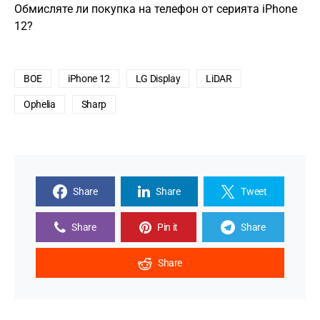
Обмисляте ли покупка на телефон от серията iPhone
12?
BOE
iPhone 12
LG Display
LiDAR
Ophelia
Sharp
Share
Share
Tweet
Share
Pin it
Share
Share