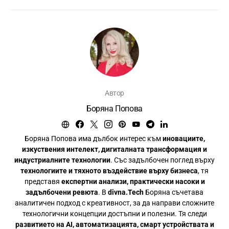
Автор
Боряна Попова
Боряна Попова има дълбок интерес към
иновациите,
изкуствения интелект, дигиталната трансформация и
индустриалните технологии
. Със задълбочен поглед върху
технологиите и тяхното въздействие върху бизнеса
, тя
представя
експертни анализи, практически насоки и
задълбочени ревюта
. В
divna.Tech
Боряна съчетава
аналитичен подход с креативност, за да направи сложните
технологични концепции достъпни и полезни. Тя следи
развитието на AI, автоматизацията, смарт устройствата и