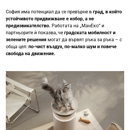
София има потенциал да се превърне в
град, в който
устойчивото придвижване е избор, а не
предизвикателство.
Работата на „МанЕко“ и
партньорите ѝ показва, че
градската мобилност и
зелените решения
могат да вървят ръка за ръка – с
обща цел:
по-чист въздух, по-малко шум и повече
свобода на движение.