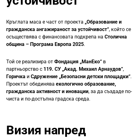
устойчивост
Кръглата маса е част от проекта
„Образование и
гражданска ангажираност за устойчивост“
, който се
осъществява с финансовата подкрепа на
Столична
община – Програма Европа 2025
.
Той се реализира от
Фондация „МанЕко“
в
партньорство с
119. СУ „Акад. Михаил Арнаудов“
,
Горичка
и
Сдружение „Безопасни детски площадки“
.
Проектът обединява
екологично образование,
гражданска активност и иновации
, за да създаде по-
чиста и по-достъпна градска среда.
Визия напред