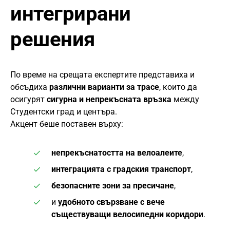
интегрирани
решения
По време на срещата експертите представиха и
обсъдиха
различни варианти за трасе
, които да
осигурят
сигурна и непрекъсната връзка
между
Студентски град и центъра.
Акцент беше поставен върху:
непрекъснатостта на велоалеите
,
интеграцията с градския транспорт
,
безопасните зони за пресичане
,
и
удобното свързване с вече
съществуващи велосипедни коридори
.