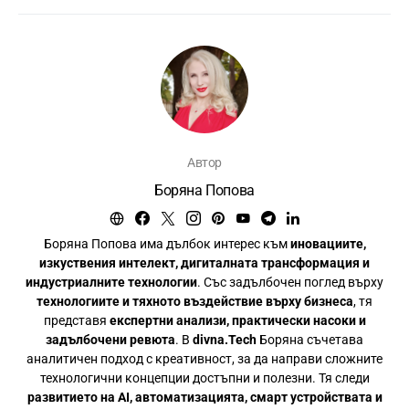
Автор
Боряна Попова
Боряна Попова има дълбок интерес към
иновациите,
изкуствения интелект, дигиталната трансформация и
индустриалните технологии
. Със задълбочен поглед върху
технологиите и тяхното въздействие върху бизнеса
, тя
представя
експертни анализи, практически насоки и
задълбочени ревюта
. В
divna.Tech
Боряна съчетава
аналитичен подход с креативност, за да направи сложните
технологични концепции достъпни и полезни. Тя следи
развитието на AI, автоматизацията, смарт устройствата и