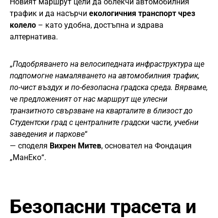
Новият маршрут цели да облекчи автомобилния
трафик и да насърчи
екологичния транспорт чрез
колело
– като удобна, достъпна и здрава
алтернатива.
„
Подобряването на велосипедната инфраструктура ще
подпомогне намаляването на автомобилния трафик,
по-чист въздух и по-безопасна градска среда. Вярваме,
че предложеният от нас маршрут ще улесни
транзитното свързване на кварталите в близост до
Студентски град с централните градски части, учебни
заведения и паркове
“
— споделя
Вихрен Митев
, основател на Фондация
„МанЕко“.
Безопасни трасета и