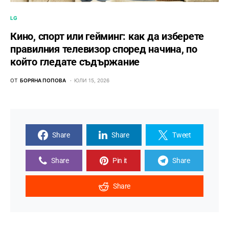
LG
Кино, спорт или гейминг: как да изберете
правилния телевизор според начина, по
който гледате съдържание
ОТ
БОРЯНА ПОПОВА
ЮЛИ 15, 2026
Share
Share
Tweet
Share
Pin it
Share
Share