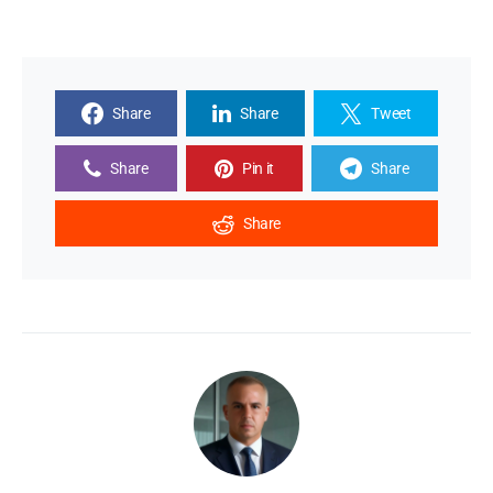
Share
Share
Tweet
Share
Pin it
Share
Share