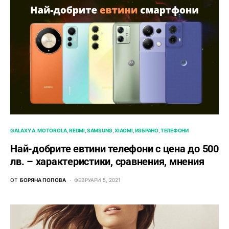
GALAXY A
MOTOROLA
REDMI
SAMSUNG
XIAOMI
ИЗБРАНО
ТЕЛЕФОНИ
Най-добрите евтини телефони с ценa до 500
лв. – характeристики, сравнения, мнения
ОТ
БОРЯНА ПОПОВА
ФЕВРУАРИ 5, 2021