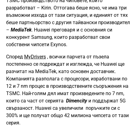
TSMC производството на чиповете, които
разработват – Kirin. Оттогава беше ясно, че има три
възможни изхода от тази ситуация, и единият от тях
беше партньорство с другия тайвански производител
–
MediaTek
. Huawei преговаря и с основния си
конкурент Samsung, които разработват свои
собствени чипсети Exynos.
Според
MyDrivers
, всички парчета от пъзела
постепенно се подреждат и изглежда, че Huawei ще
разчитат на MediaTek, като основен доставчик.
Компанията разполага с процесори, изработвани по
12 и 7 nm процес в производствените съоръжения на
TSMC. Най-голям дял имат произведените по 7 nm,
които са част от серията
Dimencity
и поддържат 5G
свързаност. Huawei са увеличили поръчките си с
300% и ще получат общо 42 милиона чипсета от тази
серия.