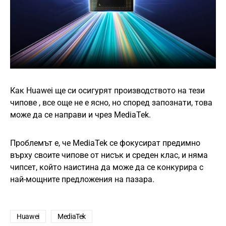
Как Huawei ще си осигурят производството на тези
чипове , все още не е ясно, но според запознати, това
може да се направи и чрез MediaTek.
Проблемът e, че MediaTek се фокусират предимно
върху своите чипове от нисък и среден клас, и няма
чипсет, който наистина да може да се конкурира с
най-мощните предложения на пазара.
Huawei
MediaTek