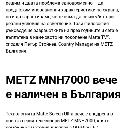
решим и двата проблема едновременно – да
предложим иновационни характеристики на екрана,
но и да гарантираме, че те няма да се изгубят при
реални условия на осветление. Тази философия
ръководеше разработките ни през годините и сега е
въплътена в най-новото ни поколение Matte TV.”,
споделя Петър Стойнев, Country Manager на METZ
България.
METZ MNH7000 вече
е наличен в България
Технологията Matte Screen Ultra вече е внедрена в
новата серия телевизори METZ MNH7000, която
комбинира матовия дисплей с QD-Mini LED