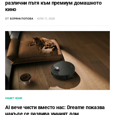
различни пътя към премиум домашното
кино
ОТ
БОРЯНА ПОПОВА
ЮЛИ 17, 2026
SMART HOME
AI вече чисти вместо нас: Dreame показва
накъде се развива умният дом