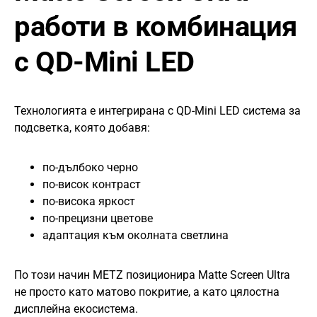
работи в комбинация
с QD-Mini LED
Технологията е интегрирана с QD-Mini LED система за
подсветка, която добавя:
по-дълбоко черно
по-висок контраст
по-висока яркост
по-прецизни цветове
адаптация към околната светлина
По този начин METZ позиционира Matte Screen Ultra
не просто като матово покритие, а като цялостна
дисплейна екосистема.