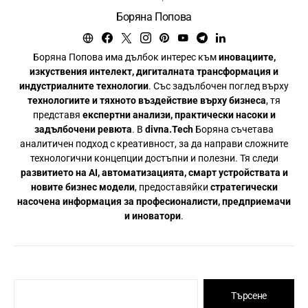
Боряна Попова
Боряна Попова има дълбок интерес към
иновациите,
изкуствения интелект, дигиталната трансформация и
индустриалните технологии
. Със задълбочен поглед върху
технологиите и тяхното въздействие върху бизнеса
, тя
представя
експертни анализи, практически насоки и
задълбочени ревюта
. В
divna.Tech
Боряна съчетава
аналитичен подход с креативност, за да направи сложните
технологични концепции достъпни и полезни. Тя следи
развитието на AI, автоматизацията, смарт устройствата и
новите бизнес модели
, предоставяйки
стратегически
насочена информация за професионалисти, предприемачи
и иноватори
.
Търсене