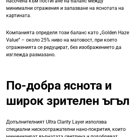
насочена към постигане на баланс между
минимални отражения и запазване на яснотата на
картината.
Компанията определя този баланс като „Golden Haze
Value“ – около 25% ниво на матовост, при което
отраженията се редуцират, без изображението да
изглежда размазано.
По-добра яснота и
широк зрителен ъгъл
Допълнителният Ultra Clarity Layer използва
специални нискоотражателни нано-покрития, които
минимизират върнатата светлина и подобряват