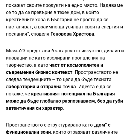
покажат своите продукти на едно място. Надяваме
се то да се превърне в техен дом, в който
креативните хора в България не просто да се
настаняват, а взаимно да усилват своята енергия и
послания“, споделя
Геновева Христова
.
Missia23 представя българското изкуство, дизайн и
иновации не като изолирани проявления на
творчество, а като
част от космополитен и
съвременен бизнес контекст
. Пространството не
следва тенденциите – то цели да бъде тяхната
лаборатория и отправна точка
. Идеята е да се
покаже, че
креативният потенциал на България
може да бъде глобално разпознаваем, без да губи
автентичния си характер
.
Пространството е структурирано като
„дом“ с
функционални зони
, които отразяват различните