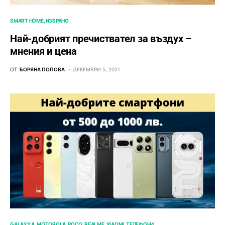
SMART HOME
ИЗБРАНО
Най-добрият пречиствател за въздух –
мнения и цена
ОТ
БОРЯНА ПОПОВА
ДЕКЕМВРИ 5, 2021
GALAXY A
MOTOROLA
POCO
REALME
XIAOMI
ТЕЛЕФОНИ