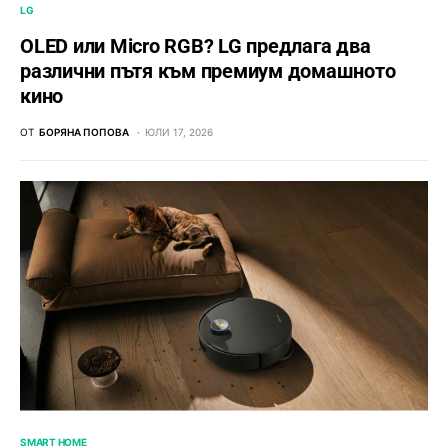
LG
OLED или Micro RGB? LG предлага два
различни пътя към премиум домашното
кино
ОТ
БОРЯНА ПОПОВА
ЮЛИ 17, 2026
SMART HOME