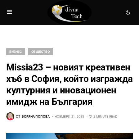
БИЗНЕС
ОБЩЕСТВО
Missia23 – новият креативен
хъб в София, който изгражда
културния и иновационен
имидж на България
ОТ
БОРЯНА ПОПОВА
НОЕМВРИ 21, 2025
2 MINUTE READ