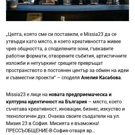
„Целта, която сме си поставили, е Missia23 да се
утвърди като място, в което креативността живее
чрез общността, а споделените зони, гъвкавите
работни формати, отворените събития, артистичните
изложби и нетуъркинг срещите превръщат
пространството в постоянен център за обмен на идеи
и съвместни проекти“ – споделя
Анелия Касабова
.
Missia23 е лице на
новата предприемаческа и
културна идентичност на България
– място, което
съчетава креативност, иновации, бизнес, изкуство и
технологичен дух. Очаква своите създатели на ул.
Мизия 23 в София. Мисията е възможна!
ПРЕССЪОБЩЕНИЕ-В-София-отваря вр…