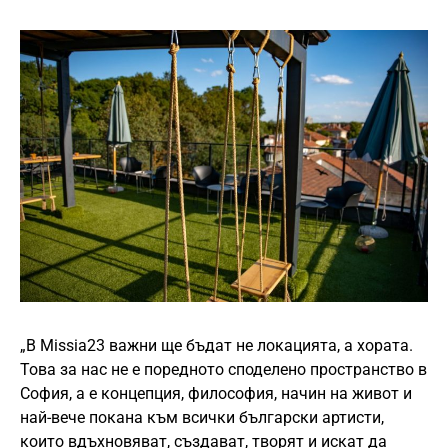
„В Missia23 важни ще бъдат не локацията, а хората.
Това за нас не е поредното споделено пространство в
София, а е концепция, философия, начин на живот и
най-вече покана към всички български артисти,
които вдъхновяват, създават, творят и искат да