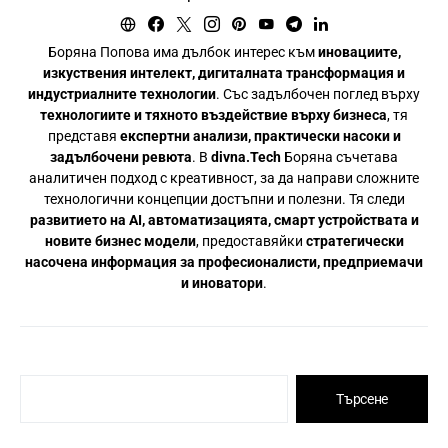
Боряна Попова има дълбок интерес към
иновациите,
изкуствения интелект, дигиталната трансформация и
индустриалните технологии
. Със задълбочен поглед върху
технологиите и тяхното въздействие върху бизнеса
, тя
представя
експертни анализи, практически насоки и
задълбочени ревюта
. В
divna.Tech
Боряна съчетава
аналитичен подход с креативност, за да направи сложните
технологични концепции достъпни и полезни. Тя следи
развитието на AI, автоматизацията, смарт устройствата и
новите бизнес модели
, предоставяйки
стратегически
насочена информация за професионалисти, предприемачи
и иноватори
.
Търсене