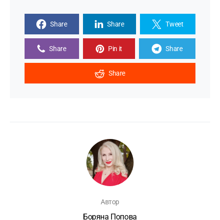
Share
Share
Tweet
Share
Pin it
Share
Share
Автор
Боряна Попова