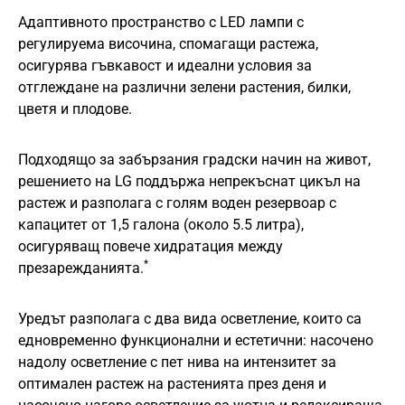
Адаптивното пространство с LED лампи с
регулируема височина, спомагащи растежа,
осигурява гъвкавост и идеални условия за
отглеждане на различни зелени растения, билки,
цветя и плодове.
Подходящо за забързания градски начин на живот,
решението на LG поддържа непрекъснат цикъл на
растеж и разполага с голям воден резервоар с
капацитет от 1,5 галона (около 5.5 литра),
осигуряващ повече хидратация между
*
презарежданията.
Уредът разполага с два вида осветление, които са
едновременно функционални и естетични: насочено
надолу осветление с пет нива на интензитет за
оптимален растеж на растенията през деня и