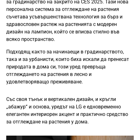
за градинарство на закрито на CES 2025. Тази нова
персонална система за отглеждане на растения
съчетава усъвършенствана технология за бърз и
здравословен растеж на растенията с модерен
дизайн на лампион, който се вписва стилно във
всяко пространство.
Подходящ както за начинаещи в градинарството,
така и за урбанисти, които биха искали да пренесат
природата в дома си, този уред превръща
отглеждането на растения в лесно и
удовлетворяващо преживяване.
Със своя тънък и вертикален дизайн, и кръгли
„абажур“ и основа, уредът на LG е едновременно
елегантен интериорен акцент и практично средство
за отглеждане на растения у дома.