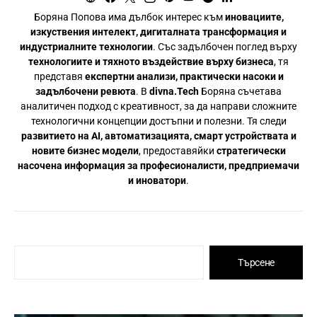
Боряна Попова има дълбок интерес към
иновациите,
изкуствения интелект, дигиталната трансформация и
индустриалните технологии
. Със задълбочен поглед върху
технологиите и тяхното въздействие върху бизнеса
, тя
представя
експертни анализи, практически насоки и
задълбочени ревюта
. В
divna.Tech
Боряна съчетава
аналитичен подход с креативност, за да направи сложните
технологични концепции достъпни и полезни. Тя следи
развитието на AI, автоматизацията, смарт устройствата и
новите бизнес модели
, предоставяйки
стратегически
насочена информация за професионалисти, предприемачи
и иноватори
.
Търсене