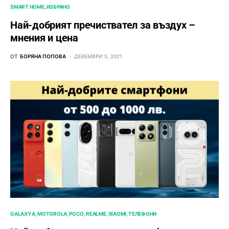
SMART HOME
ИЗБРАНО
Най-добрият пречиствател за въздух –
мнения и цена
ОТ
БОРЯНА ПОПОВА
ДЕКЕМВРИ 5, 2021
GALAXY A
MOTOROLA
POCO
REALME
XIAOMI
ТЕЛЕФОНИ