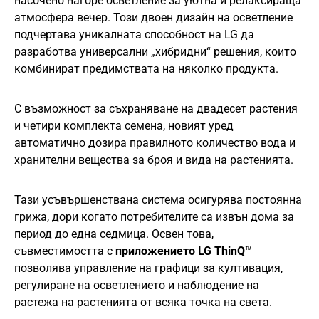
насочено нагоре осветление за уютна и релаксираща
атмосфера вечер. Този двоен дизайн на осветление
подчертава уникалната способност на LG да
разработва универсални „хибридни“ решения, които
комбинират предимствата на няколко продукта.
С възможност за съхраняване на двадесет растения
и четири комплекта семена, новият уред
автоматично дозира правилното количество вода и
хранителни вещества за броя и вида на растенията.
Тази усъвършенствана система осигурява постоянна
грижа, дори когато потребителите са извън дома за
период до една седмица. Освен това,
съвместимостта с
приложението LG ThinQ
™
позволява управление на графици за култивация,
регулиране на осветлението и наблюдение на
растежа на растенията от всяка точка на света.