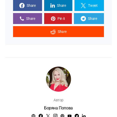
Share
Share
Tweet
Share
Pin it
Share
Share
Автор
Боряна Попова