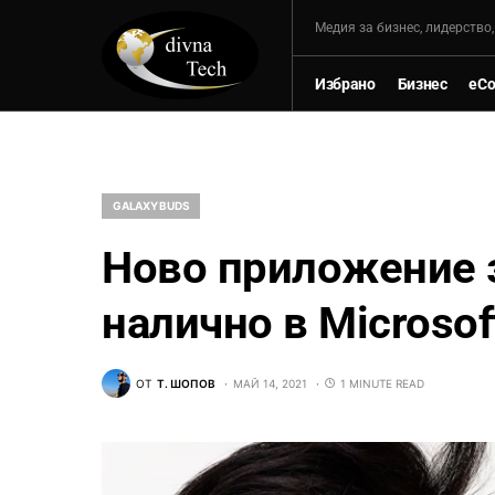
Mедия за бизнес, лидерство
Избрано
Бизнес
eC
GALAXY BUDS
Ново приложение з
налично в Microsof
ОТ
Т. ШОПОВ
МАЙ 14, 2021
1 MINUTE READ