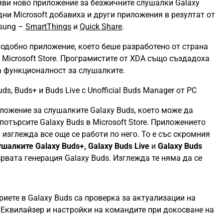
появи ново приложение за безжичните слушалки Galaxy
дни Microsoft добавиха и други приложения в резултат от
msung –
SmartThings
и
Quick Share
.
одобно приложение, което беше разработено от страна
 Microsoft Store. Програмистите от XDA също създадоха
а функционалност за слушалките.
s, Buds+ и Buds Live с Unofficial Buds Manager от PC
ложение за слушалките Galaxy Buds, което може да
потърсите Galaxy Buds в Microsoft Store. Приложението
 изглежда все още се работи по него. То е със скромния
алките Galaxy Buds+, Galaxy Buds Live
и
Galaxy Buds
рвата генерация Galaxy Buds. Изглежда те няма да се
риете в Galaxy Buds са проверка за актуализации на
 Еквилайзер и настройки на командите при докосване на