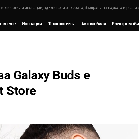
, технологии и иновации, вдъхновени от хората, базирани на науката и реализ
ommerce
Иновации
Технологии
Автомобили
Електромоби
а Galaxy Buds е
t Store