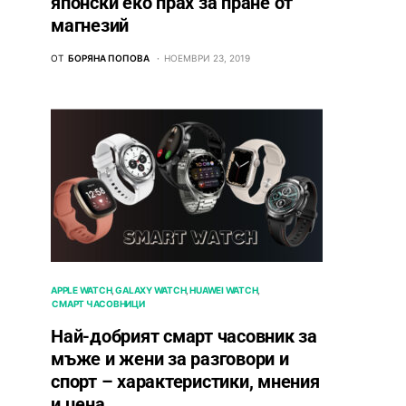
японски еко прах за пране от
магнезий
ОТ
БОРЯНА ПОПОВА
НОЕМВРИ 23, 2019
APPLE WATCH
GALAXY WATCH
HUAWEI WATCH
СМАРТ ЧАСОВНИЦИ
Най-добрият смарт часовник за
мъже и жени за разговори и
спорт – характеристики, мнения
и цена