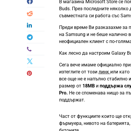
В магазина Microsoft Store се 
Buds. През последните няколко 
съвместната си работа със Sa
Преди време Ви разказахме за п
на Samsung и не беше налично в
неофициален клиент с по-голям
Как лесно да настроим Galaxy Bud
Сега вече имаме официално при
изтеглите от този
линк
или като 
все още не е напълно стабилно и
размер от
18MB
и
поддържа слуш
Pro.
Не се споменава нищо за пъ
поддържат.
Част от функциите които ще отк
фърмуера, нивото на батерията,
бутоните.