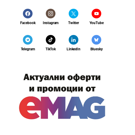
Facebook
Instagram
Twitter
YouTube
Telegram
TikTok
LinkedIn
Bluesky