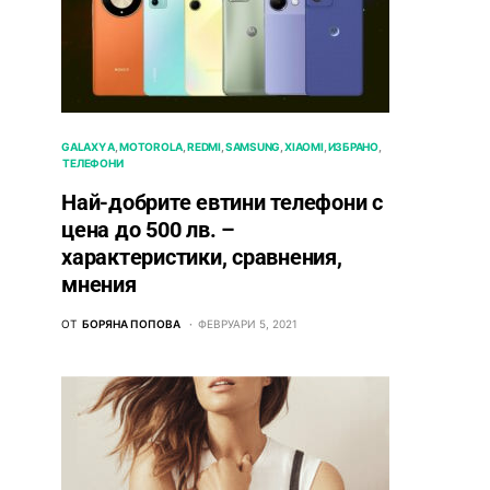
GALAXY A
MOTOROLA
REDMI
SAMSUNG
XIAOMI
ИЗБРАНО
ТЕЛЕФОНИ
Най-добрите евтини телефони с
ценa до 500 лв. –
характeристики, сравнения,
мнения
ОТ
БОРЯНА ПОПОВА
ФЕВРУАРИ 5, 2021