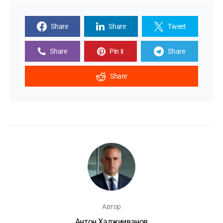
Share
Share
Tweet
Share
Pin it
Share
Share
Автор
Антон Хаджииванов