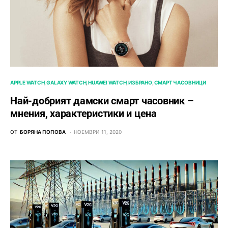
APPLE WATCH
GALAXY WATCH
HUAWEI WATCH
ИЗБРАНО
СМАРТ ЧАСОВНИЦИ
Най-добрият дамски смарт часовник –
мнения, характеристики и цена
ОТ
БОРЯНА ПОПОВА
НОЕМВРИ 11, 2020