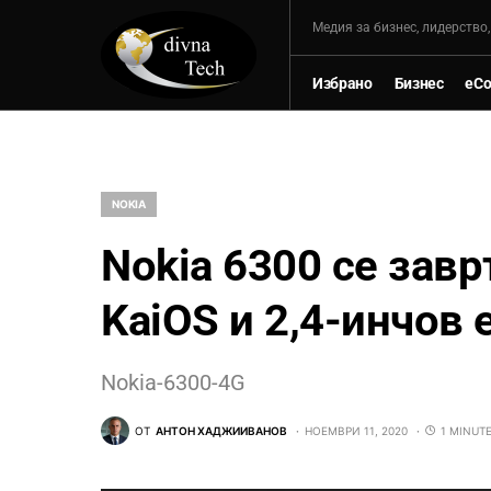
Mедия за бизнес, лидерство
Избрано
Бизнес
eC
NOKIA
Nokia 6300 се зав
KaiOS и 2,4-инчов 
Nokia-6300-4G
ОТ
АНТОН ХАДЖИИВАНОВ
НОЕМВРИ 11, 2020
1 MINUT