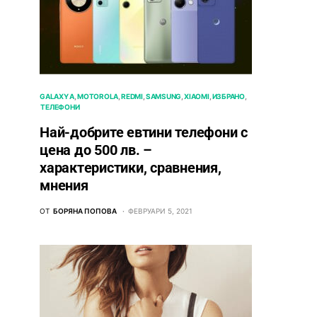
GALAXY A
MOTOROLA
REDMI
SAMSUNG
XIAOMI
ИЗБРАНО
ТЕЛЕФОНИ
Най-добрите евтини телефони с
ценa до 500 лв. –
характeристики, сравнения,
мнения
ОТ
БОРЯНА ПОПОВА
ФЕВРУАРИ 5, 2021