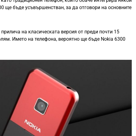
 като традиционен телефон, който обаче интегрира някои
00 ще бъде усъвършенстван, за да отговори на основните
 прилича на класическата версия от преди почти 15
голям. Името на телефона, вероятно ще бъде Nokia 6300