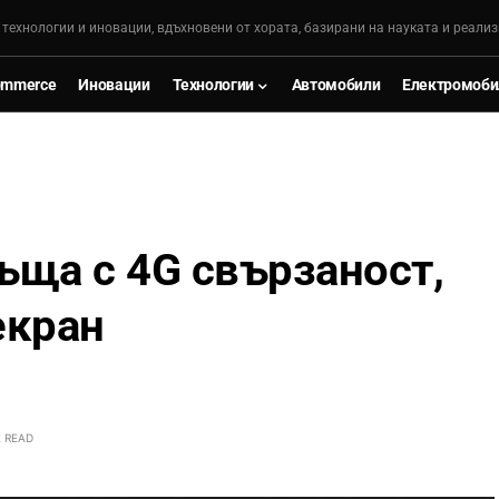
, технологии и иновации, вдъхновени от хората, базирани на науката и реализ
ommerce
Иновации
Технологии
Автомобили
Електромоби
ръща с 4G свързаност,
екран
E READ