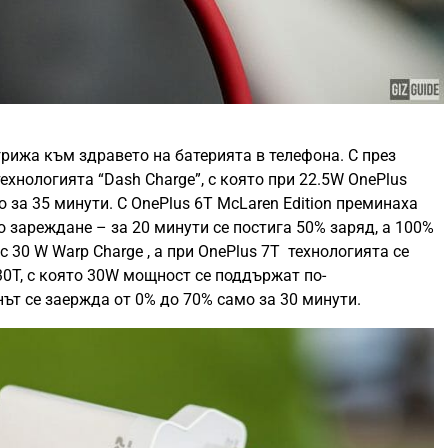
грижа към здравето на батерията в телефона. С през
технологията “Dash Charge”, с която при 22.5W OnePlus
 за 35 минути. С OnePlus 6T McLaren Edition преминаха
о зареждане – за 20 минути се постига 50% заряд, а 100%
 с 30 W Warp Charge , а при OnePlus 7T технологията се
0T, с която 30W мощност се поддържат по-
ът се заержда от 0% до 70% само за 30 минути.