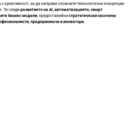
 с креативност, за да направи сложните технологични концепции
и. Тя следи
развитието на AI, автоматизацията, смарт
вите бизнес модели
, предоставяйки
стратегически насочена
офесионалисти, предприемачи и иноватори
.