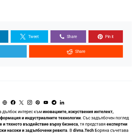
Tweet
Share
Pin it
Share
а дълбок интерес към
иновациите, изкуствения интелект,
сформация и индустриалните технологии
. Със задълбочен поглед
е и тяхното въздействие върху бизнеса
, тя представя
експертни
ски насоки и задълбочени ревюта
. В
divna.Tech
Боряна съчетава