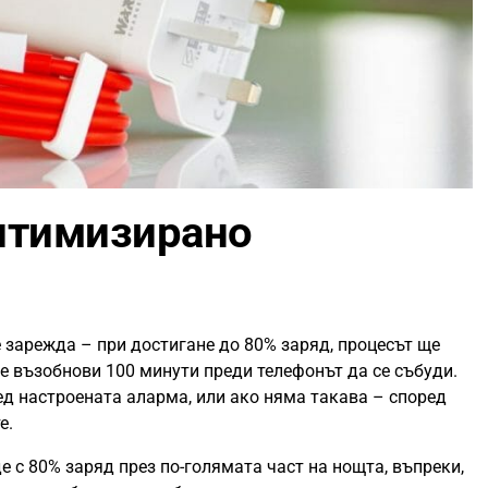
Oптимизирано
 зарежда – при достигане до 80% заряд, процесът ще
е възобнови 100 минути преди телефонът да се събуди.
ед настроената аларма, или ако няма такава – според
е.
е с 80% заряд през по-голямата част на нощта, въпреки,