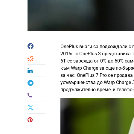
OnePlus внаги са подхождали с 
2016г. с OnePlus 3 представиха 
6T се зарежда от 0% до 60% само
към Warp Charge за още по-бърз
за час. OnePlus 7 Pro се продава
усъвършенства до Warp Charge 3
продължително време, и телефон