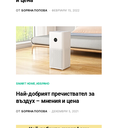
и цена
ОТ
БОРЯНА ПОПОВА
ФЕВРУАРИ 15, 2022
SMART HOME
ИЗБРАНО
Най-добрият пречиствател за
въздух – мнения и цена
ОТ
БОРЯНА ПОПОВА
ДЕКЕМВРИ 5, 2021