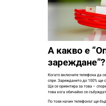
А каквo е “
зареждане”?
Когато включите телефона да се
спре. Зареждането до 100% ще с
Ще се ориентира за това – спор
това кога обичайно се събуждат
По този начин телефонът ще бъд