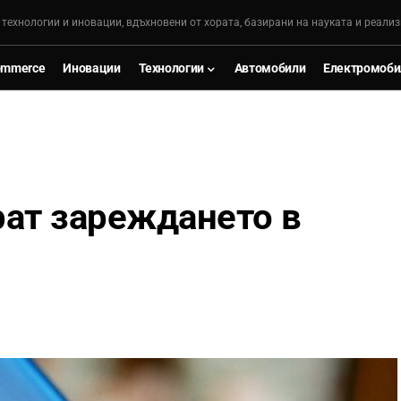
, технологии и иновации, вдъхновени от хората, базирани на науката и реализ
ommerce
Иновации
Технологии
Автомобили
Електромоби
рат зареждането в