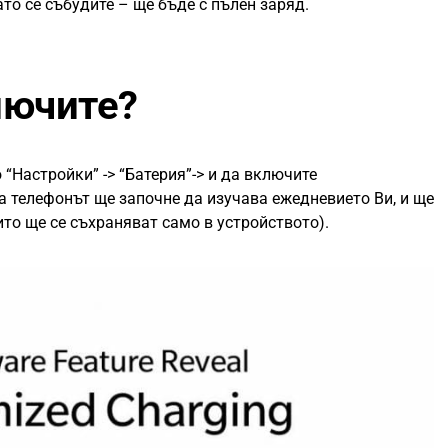
ато се събудите – ще бъде с пълен заряд.
лючите?
“Настройки” -> “Батерия”-> и да включите
 телефонът ще започне да изучава ежедневието Ви, и ще
то ще се съхраняват само в устройството).