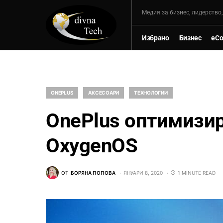
Mедия за бизнес, лидерство
Избрано
Бизнес
eC
ONEPLUS
АКСЕСОАРИ
ТЕХНОЛОГИИ
OnePlus оптимизи
OxygenOS
ОТ
БОРЯНА ПОПОВА
ЯНУАРИ 8, 2020
1 MINUTE READ