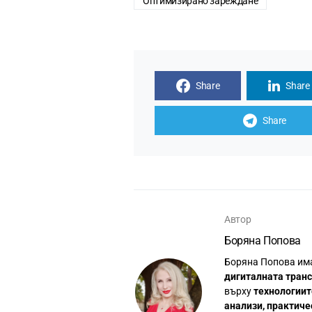
Оптимизирано зареждане
Share
Share
Share
Автор
Боряна Попова
Боряна Попова им
дигиталната тран
върху
технологиит
анализи, практиче