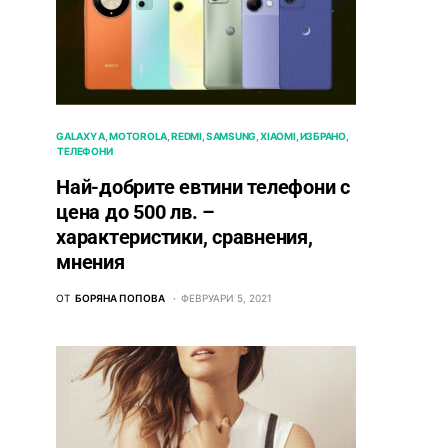
GALAXY A
MOTOROLA
REDMI
SAMSUNG
XIAOMI
ИЗБРАНО
ТЕЛЕФОНИ
Най-добрите евтини телефони с
ценa до 500 лв. –
характeристики, сравнения,
мнения
ОТ
БОРЯНА ПОПОВА
ФЕВРУАРИ 5, 2021