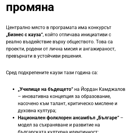
промяна
Централно място в програмата има конкурсът
„Бизнес с кауза“
, който отличава инициативи с
реално въздействие върху обществото. Това са
проекти, родени от лична мисия и ангажираност,
превърнати в устойчиви решения.
Сред подкрепените каузи тази година са:
„Училище на бъдещето“
на Йордан Камджалов
– иновативна концепция за образование,
насочено към талант, критическо мислене и
духовна култура;
Национален фолклорен ансамбъл „Българе“
–
модел за съхраняване и развитие на
българската културна идентичност;