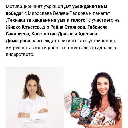
Мотивационният уъркшоп
„От убеждения към
победа“
с Мирослава Велева-Радкова и панелът
„Техники за хакване на ума и тялото“
с участието на
Живко Кръстев, д-р Райна Стоянова, Габриела
Сакалиева, Константин Драгов и Аделина
Димитрова
разглеждат психическата устойчивост,
вътрешната сила и ролята на менталното здраве в
лидерството.