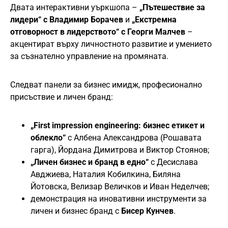
Двата интерактивни уъркшопа –
„Пътешествие за
лидери“ с Владимир Борачев
и
„Екстремна
отговорност в лидерството“ с Георги Малчев
–
акцентират върху личностното развитие и умението
за съзнателно управление на промяната.
Следват панели за бизнес имидж, професионално
присъствие и личен бранд:
„First impression engineering: бизнес етикет и
облекло“
с Албена Александрова (Рошавата
гарга), Йордана Димитрова и Виктор Стоянов;
„Личен бизнес и бранд в едно“
с Десислава
Авджиева, Наталия Кобилкина, Биляна
Йотовска, Велизар Величков и Иван Неделчев;
демонстрация на иновативни инструменти за
личен и бизнес бранд с
Бисер Кунчев
.