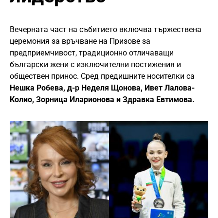
Вечерната част на събитието включва тържествена
церемония за връчване на Призове за
предприемчивост, традиционно отличаващи
български жени с изключителни постижения и
обществен принос. Сред предишните носителки са
Нешка Робева, д-р Неделя Щонова, Ивет Лалова-
Колио, Зорница Иларионова и Здравка Евтимова.