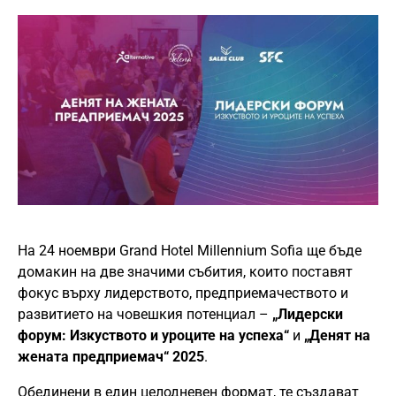
На 24 ноември Grand Hotel Millennium Sofia ще бъде
домакин на две значими събития, които поставят
фокус върху лидерството, предприемачеството и
развитието на човешкия потенциал –
„Лидерски
форум: Изкуството и уроците на успеха“
и
„Денят на
жената предприемач“ 2025
.
Обединени в един целодневен формат, те създават