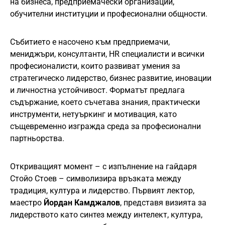
на бизнеса, предприемачески организации,
обучителни институции и професионални общности.
Събитието е насочено към предприемачи,
мениджъри, консултанти, HR специалисти и всички
професионалисти, които развиват умения за
стратегическо лидерство, бизнес развитие, иновации
и личностна устойчивост. Форматът предлага
съдържание, което съчетава знания, практически
инструменти, нетуъркинг и мотивация, като
същевременно изгражда среда за професионални
партньорства.
Откриващият момент – с изпълнение на гайдаря
Стойо Стоев – символизира връзката между
традиция, култура и лидерство. Първият лектор,
маестро
Йордан Камджалов
, представя визията за
лидерството като синтез между интелект, култура,