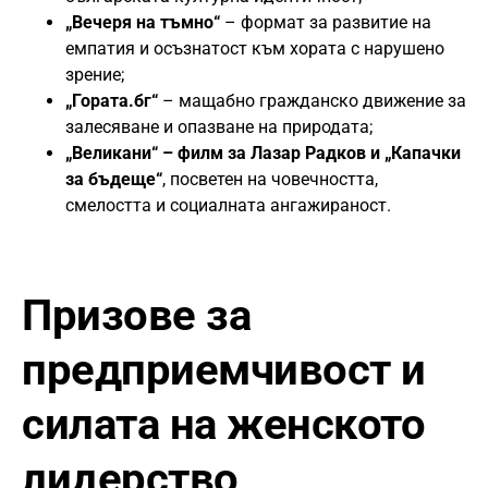
„Вечеря на тъмно“
– формат за развитие на
емпатия и осъзнатост към хората с нарушено
зрение;
„Гората.бг“
– мащабно гражданско движение за
залесяване и опазване на природата;
„Великани“ – филм за Лазар Радков и „Капачки
за бъдеще“
, посветен на човечността,
смелостта и социалната ангажираност.
Призове за
предприемчивост и
силата на женското
лидерство