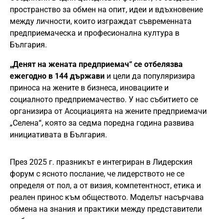
пространство за обмен на опит, идеи и вдъхновение
между личности, които изграждат съвременната
предприемаческа и професионална култура в
България.
„Денят на жената предприемач“ се отбелязва
ежегодно в 144 държави
и цели да популяризира
приноса на жените в бизнеса, иновациите и
социалното предприемачество. У нас събитието се
организира от Асоциацията на жените предприемачи
„Селена“, която за седма поредна година развива
инициативата в България.
През 2025 г. празникът е интегриран в Лидерския
форум с ясното послание, че лидерството не се
определя от пол, а от визия, компетентност, етика и
реален принос към обществото. Моделът насърчава
обмена на знания и практики между представители