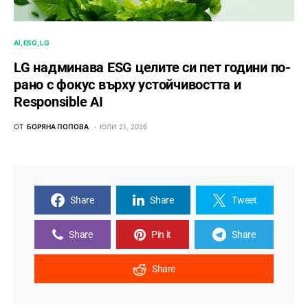
AI
ESG
LG
LG надминава ESG целите си пет години по-
рано с фокус върху устойчивостта и
Responsible AI
ОТ
БОРЯНА ПОПОВА
ЮЛИ 21, 2026
Share
Share
Tweet
Share
Pin it
Share
Share