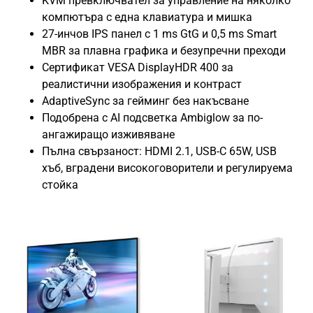
KVM превключвател за управление на няколко
компютъра с една клавиатура и мишка
27-инчов IPS панел с 1 ms GtG и 0,5 ms Smart
MBR за плавна графика и безупречни преходи
Сертификат VESA DisplayHDR 400 за
реалистични изображения и контраст
AdaptiveSync за гейминг без накъсване
Подобрена с AI подсветка Ambiglow за по-
ангажиращо изживяване
Пълна свързаност: HDMI 2.1, USB-C 65W, USB
хъб, вградени високоговорители и регулируема
стойка