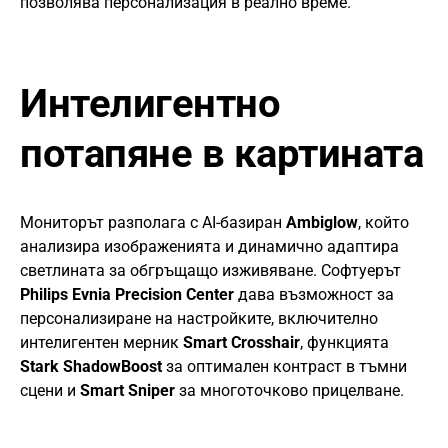
позволява персонализация в реално време.
Интелигентно
потапяне в картината
Мониторът разполага с AI-базиран
Ambiglow
, който
анализира изображенията и динамично адаптира
светлината за обгръщащо изживяване. Софтуерът
Philips Evnia Precision Center
дава възможност за
персонализиране на настройките, включително
интелигентен мерник
Smart Crosshair
, функцията
Stark ShadowBoost
за оптимален контраст в тъмни
сцени и
Smart Sniper
за многоточково прицелване.