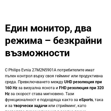
Един монитор, два
режима – безкрайни
възможности
С Philips Evnia 27M2N5901A потребителите имат
пълен контрол върху своя гейминг или продуктивна
среда. Превключването между
UHD резолюция при
160 Hz
за визуална яснота и
FHD резолюция при 320
Hz
за скорост става мигновено. Тази
функционалност е подходяща както за
eSports
, така
и за
творчески задачи
или стрийминг, като