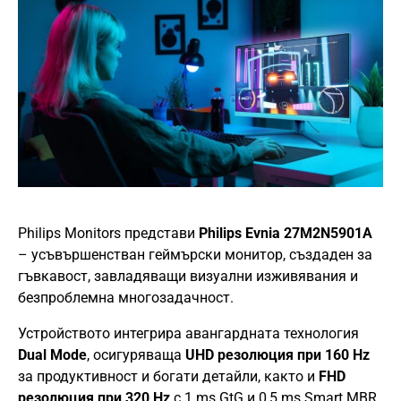
Philips Monitors представи
Philips Evnia 27M2N5901A
– усъвършенстван геймърски монитор, създаден за
гъвкавост, завладяващи визуални изживявания и
безпроблемна многозадачност.
Устройството интегрира авангардната технология
Dual Mode
, осигуряваща
UHD резолюция при 160 Hz
за продуктивност и богати детайли, както и
FHD
резолюция при 320 Hz
с 1 ms GtG и 0,5 ms Smart MBR