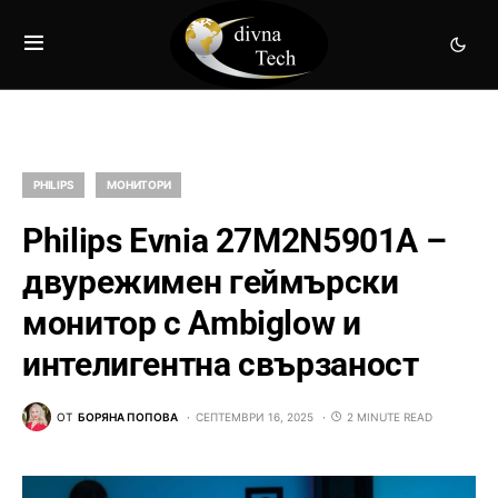
PHILIPS
МОНИТОРИ
Philips Evnia 27M2N5901A –
двурежимен геймърски
монитор с Ambiglow и
интелигентна свързаност
ОТ
БОРЯНА ПОПОВА
СЕПТЕМВРИ 16, 2025
2 MINUTE READ