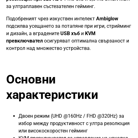
за ултраплавен състезателен гейминг.
Подобреният чрез изкуствен интелект
Ambiglow
подсилва усещането за потапяне при игри, стрийминг
и дизайн, а вградените
USB хъб
и
KVM
превключвател
осигуряват оптимална свързаност и
контрол над множество устройства.
Основни
характеристики
Двоен режим (UHD @160Hz / FHD @320Hz) за
избор между продуктивност с ултра резолюция
или високоскоростен гейминг